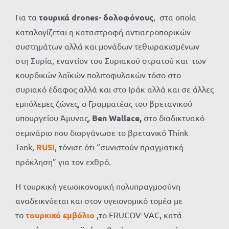
Για τα
τουρικά drones- δολοφόνους
, στα οποία
καταλογίζεται η καταστροφή αντιαεροπορικών
συστημάτων αλλά και μονάδων τεθωρακισμένων
στη Συρία, εναντίον του Συριακού στρατού και των
κουρδικών λαϊκών πολιτοφυλακών τόσο στο
συριακό έδαφος αλλά και στο Ιράκ αλλά και σε άλλες
εμπόλεμες ζώνες, ο Γραμματέας του βρετανικού
υπουργείου Άμυνας,
Ben Wallace,
στο διαδικτυακό
σεμινάριο που διοργάνωσε το βρετανικό Think
Tank,
RUSI
, τόνισε ότι “συνιστούν πραγματική
πρόκληση” για τον εχθρό.
Η τουρκική γεωοικονομική πολυπραγμοσύνη
αναδεικνύεται και στον υγειονομικό τομέα με
το
τουρκικό εμβόλιο
,το ERUCOV-VAC, κατά