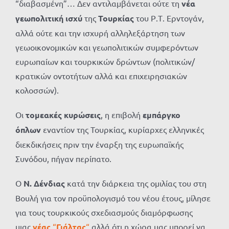
“διαβασμένη”… Δεν αντιλαμβάνεται ούτε τη
νέα
γεωπολιτική ισχύ
της
Τουρκίας
του Ρ.Τ. Ερντογάν,
αλλά ούτε και την ισχυρή αλληλεξάρτηση των
γεωοικονομικών και γεωπολιτικών συμφερόντων
ευρωπαίων και τουρκικών δρώντων (πολιτικών/
κρατικών οντοτήτων αλλά και επιχειρησιακών
κολοσσών).
Οι
τομεακές κυρώσεις
, η επιβολή
εμπάργκο
όπλων
εναντίον της Τουρκίας, κυρίαρχες ελληνικές
διεκδικήσεις πριν την έναρξη της ευρωπαϊκής
Συνόδου, πήγαν περίπατο.
Ο
Ν. Δένδιας
κατά την διάρκεια της ομιλίας του στη
Βουλή για τον προϋπολογισμό του νέου έτους, μίλησε
για τους τουρκικούς σχεδιασμούς διαμόρφωσης
μιας
νέας
“
Γιάλτας
“
αλλά ότι η χώρα μας μπορεί να