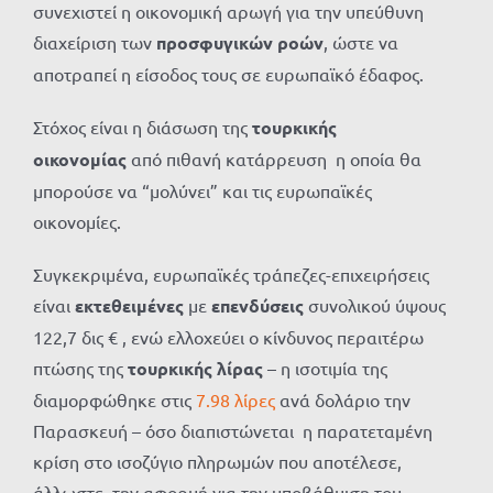
συνεχιστεί η οικονομική αρωγή για την υπεύθυνη
διαχείριση των
προσφυγικών ροών
, ώστε να
αποτραπεί η είσοδος τους σε ευρωπαϊκό έδαφος.
Στόχος είναι η διάσωση της
τουρκικής
οικονομίας
από πιθανή κατάρρευση η οποία θα
μπορούσε να “μολύνει” και τις ευρωπαϊκές
οικονομίες.
Συγκεκριμένα, ευρωπαϊκές τράπεζες-επιχειρήσεις
είναι
εκτεθειμένες
με
επενδύσεις
συνολικού ύψους
122,7 δις € , ενώ ελλοχεύει ο κίνδυνος περαιτέρω
πτώσης της
τουρκικής λίρας
– η ισοτιμία της
διαμορφώθηκε στις
7.98 λίρες
ανά δολάριο την
Παρασκευή – όσο διαπιστώνεται η παρατεταμένη
κρίση στο ισοζύγιο πληρωμών που αποτέλεσε,
άλλωστε, την αφορμή για την υποβάθμιση του