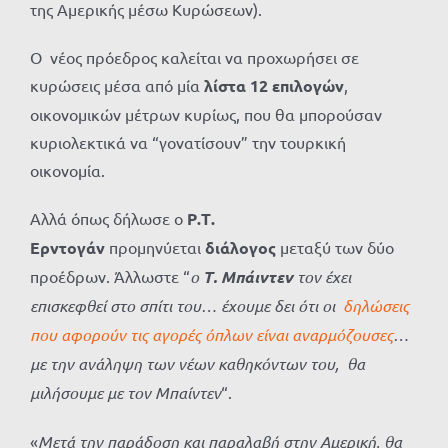
της Αμερικής μέσω Κυρώσεων).
Ο νέος πρόεδρος καλείται να προχωρήσει σε
κυρώσεις μέσα από μία
λίστα 12 επιλογών
,
οικονομικών μέτρων κυρίως, που θα μπορούσαν
κυριολεκτικά να “γονατίσουν” την τουρκική
οικονομία.
Αλλά όπως δήλωσε ο
Ρ.Τ.
Ερντογάν
προμηνύεται
διάλογος
μεταξύ των δύο
προέδρων. Άλλωστε “
ο
Τ. Μπάιντεν
τον έχει
επισκεφθεί στο σπίτι του… έχουμε δει ότι οι
δηλώσεις
που αφορούν τις αγορές όπλων είναι αναρμόζουσες
…
με την ανάληψη των νέων καθηκόντων του, θα
μιλήσουμε με τον Μπαίντεν
“.
«
Μετά την παράδοση και παραλαβή στην Αμερική, θα