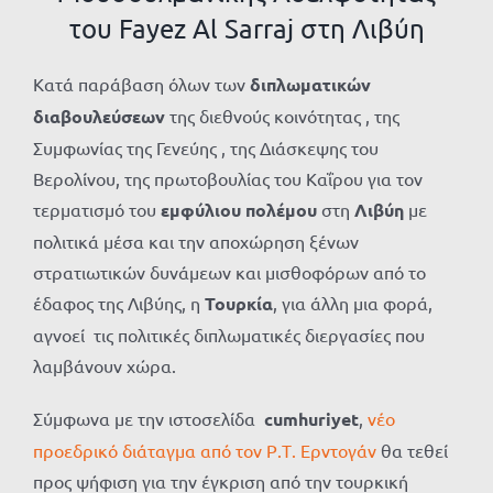
του Fayez Al Sarraj στη Λιβύη
Κατά παράβαση όλων των
διπλωματικών
διαβουλεύσεων
της διεθνούς κοινότητας , της
Συμφωνίας της Γενεύης , της Διάσκεψης του
Βερολίνου, της πρωτοβουλίας του Καΐρου για τον
τερματισμό του
εμφύλιου πολέμου
στη
Λιβύη
με
πολιτικά μέσα και την αποχώρηση ξένων
στρατιωτικών δυνάμεων και μισθοφόρων από το
έδαφος της Λιβύης, η
Τουρκία
, για άλλη μια φορά,
αγνοεί τις πολιτικές διπλωματικές διεργασίες που
λαμβάνουν χώρα.
Σύμφωνα με την ιστοσελίδα
cumhuriyet
,
νέο
προεδρικό διάταγμα από τον Ρ.Τ. Ερντογάν
θα τεθεί
προς ψήφιση για την έγκριση από την τουρκική