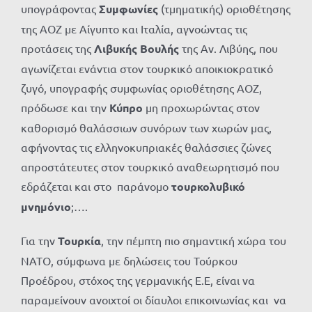
υπογράφοντας
Συμφωνίες
(τμηματικής) οριοθέτησης
της ΑΟΖ με Αίγυπτο και Ιταλία, αγνοώντας τις
προτάσεις της
Λιβυκής Βουλής
της Αν. Λιβύης, που
αγωνίζεται ενάντια στον τουρκικό αποικιοκρατικό
ζυγό, υπογραφής συμφωνίας οριοθέτησης ΑΟΖ,
πρόδωσε και την
Κύπρο
μη προχωρώντας στον
καθορισμό θαλάσσιων συνόρων των χωρών μας,
αφήνοντας τις ελληνοκυπριακές θαλάσσιες ζώνες
απροστάτευτες στον τουρκικό αναθεωρητισμό που
εδράζεται και στο παράνομο
τουρκολυβικό
μνημόνιο
;….
Για την
Τουρκία
, την πέμπτη πιο σημαντική χώρα του
ΝΑΤΟ, σύμφωνα με δηλώσεις του Τούρκου
Προέδρου, στόχος της γερμανικής Ε.Ε, είναι να
παραμείνουν ανοιχτοί οι δίαυλοι επικοινωνίας και να