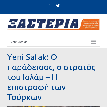
Μετάβαση
Facebook
Twitter
στο
περιεχόμενο
Μετάβαση σε ...
Υeni Safak: Ο
παράδεισος, ο στρατός
του Ισλάμ – Η
επιστροφή των
Τούρκων