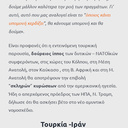
δούμε μάλλον καλύτερα την ροή των πραγμάτων. Γι’
αυτό, αυτό που μας αναλογεί είναι το “
όποιος κάνει
υπομονή κερδίζει
“, θα κάνουμε υπομονή και θα
δούμε
».
Είναι προφανές ότι η εντεινόμενη τουρκική
παρουσία,
δούρειος ίππος
των δυτικών – ΝΑΤΟϊκών
συμφερόντων, στις χώρες του Κόλπου, στη Μέση
Ανατολή, στον Καύκασο , στη Β. Αφρική και στη Μ.
Ανατολή θα αποτρέψουν την επιβολή
“
σκληρών
”
κυρώσεων
από την αμερικανική ηγεσία.
Ήδη ο απερχόμενος πρόεδρος των ΗΠΑ, Ν. Τραμπ,
δήλωσε ότι θα ασκήσει βέτο στο νέο αμυντικό
νομοσχέδιο.
Τουρκία -Ιράν