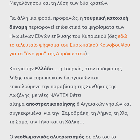
Μεγαλόνησου και τη λύση των δύο κρατών.
Για άλλη μια φορά, προφανώς, η
τουρκική κατοχική
δύναμη
περιφρονεί επιδεικτικά τα ψηφίσματα των
Ηνωμένων Εθνών επίλυσης του Κυπριακού (δες
εδώ
το τελευταίο
ψήφισμα του Ευρωπαϊκού Κοινοβουλίου
για το “άνοιγμα” της Αμμόχωστου
) .
Και για την
Ελλάδα
… η Τουρκία, στον απόηχο της
λήξης των ευρωπαϊκών διεργασιών και
επικαλούμενη την παραβίαση της Συνθήκης της
Λωζάνης, με νέες NAVTEX θέτει
αίτημα
αποστρατικοποίησης
6 Αιγαιακών νησιών και
συγκεκριμένα για την Σαμοθράκη, τη Λήμνο, τη Χίο,
τη Σάμο, την Τήλο και τη Χάλκη…
Ο
νεοθωμανικός αλυτρωτισμός
σε όλο του το