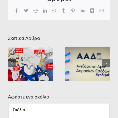
Facebook
Twitter
Reddit
LinkedIn
WhatsApp
Tumblr
Pinterest
Vk
Xing
Email
Σχετικά Άρθρα
Αφήστε ένα σχόλιο
Σχόλιο