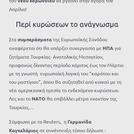
του
νέου κορωνοϊού
να βγαίνει στην αγορά τον
Απρίλιο!
Περί κυρώσεων το ανάγνωσμα
Στα
συμπεράσματα
της Ευρωπαϊκής Συνόδου
αναφέρεται ότι θα υπάρξει συνεργασία με
ΗΠΑ
για
ζητήματα Τουρκίας- Ανατολικής Μεσογείου,
προφανώς δίνοντας περίοδο χάριτος έως τον Μάρτιο
με τη γνωστή ευρωπαϊκή λογική του “καρότου και
του μαστίγιου”, όπου θα συζητηθεί από κοινού με τη
νέα αμερικανική ηγεσία το ενδεχόμενο κυρώσεων.
Λες και το
ΝΑΤΟ
θα επιβάλλει μέτρα εναντίον της
Τουρκίας…
Σύμφωνα με το Reuters, η
Γερμανίδα
Καγκελάριος
σε συνέντευξη τύπου δήλωσε :