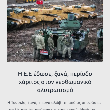
Προβολή
μεγαλύτερης
εικόνας
Η Ε.Ε έδωσε, ξανά, περίοδο
χάριτος στον νεοθωμανικό
αλυτρωτισμό
Η Τουρκία, ξανά, περνά αλώβητη από τις αποφάσεις
των θεσμικών οργάνων της Ευρωπαϊκής Ηπείρου.