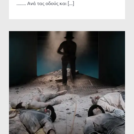
........ Ανά τας οδούς και [...]