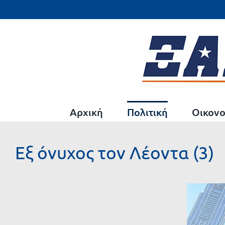
Μετάβαση
στο
περιεχόμενο
Αρχική
Πολιτική
Οικονο
Εξ όνυχος τον Λέοντα (3)
Προβολή
μεγαλύτερης
εικόνας