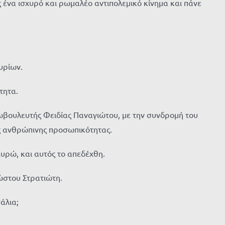
ένα ισχυρό και ρωμαλέο αντιπολεμικό κίνημα και πάνε
υρίων.
τητα.
ρωβουλευτής Φειδίας Παναγιώτου, με την συνδρομή του
ς ανθρώπινης προσωπικότητας.
Ευρώ, και αυτός το απεδέχθη.
ώστου Στρατιώτη.
άλια;