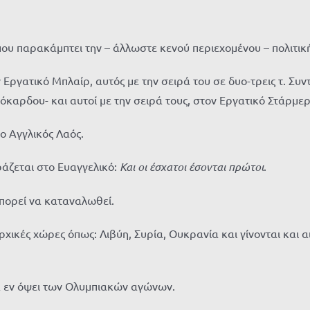
που παρακάμπτει την – άλλωστε κενού περιεχομένου – πολιτι
 Εργατικό Μπλαίρ, αυτός με την σειρά του σε δυο-τρεις τ. Σ
όκαρδου- και αυτοί με την σειρά τους, στον Εργατικό Στάρμερ
ο Αγγλικός Λαός.
ράζεται στο Ευαγγελικό:
Και οι έσχατοι έσονται πρώτοι
.
πορεί να καταναλωθεί.
αρχικές χώρες όπως: Λιβύη, Συρία, Ουκρανία και γίνονται και
α εν όψει των Ολυμπιακών αγώνων.