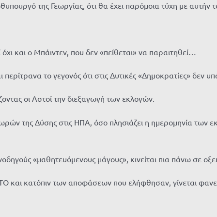
θυπουργό της Γεωργίας, ότι θα έχει παρόμοια τύχη με αυτήν τ
 όχι και ο Μπάιντεν, που δεν «πείθεται» να παραιτηθεί…
 περίτρανα το γεγονός ότι στις Δυτικές «Δημοκρατίες» δεν υ
οντας οι Αστοί την διεξαγωγή των εκλογών.
ών της Δύσης στις ΗΠΑ, όσο πλησιάζει η ημερομηνία των εκ
νοδηγούς «μαθητευόμενους μάγους», κινείται πια πάνω σε οξε
 και κατόπιν των αποφάσεων που ελήφθησαν, γίνεται φανερ