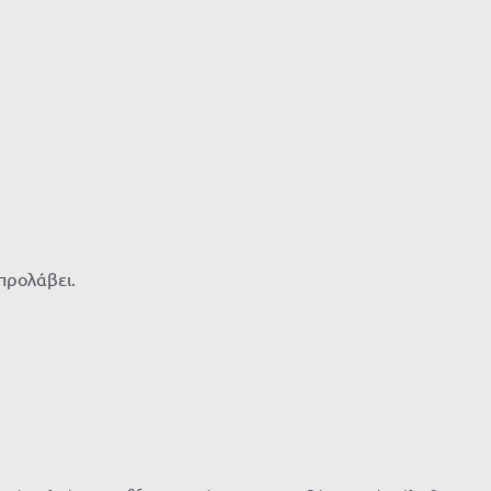
 προλάβει.
ος