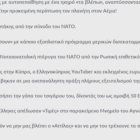
 με αυτοπεποίθηση με ένα ηχηρό «τα βλέπω», αναπτύσσοντας 
 Στην προκειμένη περίπτωση τον πλανήτη στον Αέρα!
τάκης από την σύνοδο του ΝΑΤΟ.
σουν» με κάποιο εξοπλιστικό πρόγραμμα μερικών δισεκατομμ
η Νοτιοανατολική πτέρυγα του ΝΑΤΟ από την Ρωσική επιθετικό
ας στην Κύπρο, ο Ελληνοκύπριος YouTuber και εκλεγμένος ευ
έβηκαν σε μια ανεπανάληπτη πράξη πλήρους εξευτελισμού τη
ήσει την γόπα του τσιγάρου του, δίνοντάς του ως αμοιβή 50 
 Έλληνες απέδωσαν «Τιμές» στο παρακείμενο Μνημείο του Αγν
 να μην μας βλέπει ο «Αττίλας» και να μην του τρέχουνε τα σ