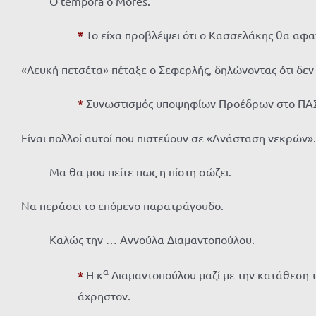
Ο tempora o Mores.
*
Το είχα προβλέψει ότι ο Κασσελάκης θα αφαν
«Λευκή πετσέτα» πέταξε ο Σεφερλής, δηλώνοντας ότι δεν 
*
Συνωστισμός υποψηφίων Προέδρων στο ΠΑ
Είναι πολλοί αυτοί που πιστεύουν σε «Ανάσταση νεκρών».
Μα θα μου πείτε πως η πίστη σώζει.
Να περάσει το επόμενο παρατράγουδο.
Καλώς την … Αννούλα Διαμαντοπούλου.
α
*
Η κ
Διαμαντοπούλου μαζί με την κατάθεση τη
άχρηστον.