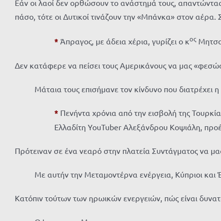
Εάν οι λαοί δεν ορθώσουν το ανάστημά τους, απαντώντας
πάσο, τότε οι Δυτικοί τινάζουν την «Μπάνκα» στον αέρα.
ος
*
Άπραγος, με άδεια χέρια, γυρίζει ο κ
Μητσο
Δεν κατάφερε να πείσει τους Αμερικάνους να μας «φεσώ
Μάταια τους επισήμανε τον κίνδυνο που διατρέχει 
*
Πενήντα χρόνια από την εισβολή της Τουρκί
Ελλαδίτη YouTuber Αλεξάνδρου Κοψιάλη, προ
Πρότειναν σε ένα νεαρό στην πλατεία Συντάγματος να μασ
Με αυτήν την Μεταμοντέρνα ενέργεια, Κύπριοι και
Κατόπιν τούτων των ηρωικών ενεργειών, πώς είναι δυνατόν