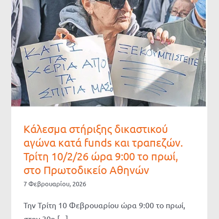
Kάλεσμα στήριξης δικαστικού
αγώνα κατά funds και τραπεζών.
Τρίτη 10/2/26 ώρα 9:00 το πρωί,
στο Πρωτοδικείο Αθηνών
7 Φεβρουαρίου, 2026
Την Τρίτη 10 Φεβρουαρίου ώρα 9:00 το πρωί,
στην 30η [...]