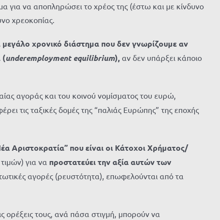
μα για να αποπληρώσει το χρέος της (έστω και με κίνδυνο
υνο χρεοκοπίας.
ια μεγάλο χρονικό διάστημα που δεν γνωρίζουμε αν
α
(
underemployment equilibrium
),
αν δεν υπάρξει κάποιο
ιαίας αγοράς και του κοινού νομίσματος του ευρώ,
ει τις ταξικές δομές της “παλιάς Ευρώπης” της εποχής
έα Αριστοκρατία” που είναι οι Κάτοχοι Χρήματος/
τιμών) για να
προστατεύει την αξία αυτών των
τωτικές αγορές (ρευστότητα), επωφελούνται από τα
ς ορέξεις τους, ανά πάσα στιγμή, μπορούν να