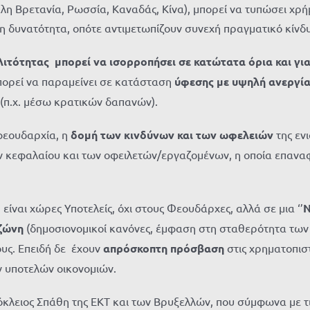
λη Βρετανία, Ρωσσία, Καναδάς, Κίνα), μπορεί να τυπώσει χρή
η δυνατότητα, οπότε αντιμετωπίζουν συνεχή πραγματικό κίνδ
 λιτότητας μπορεί να ισορροπήσει σε κατώτατα όρια και γ
μπορεί να παραμείνει σε κατάσταση
ύφεσης με υψηλή ανεργί
 (π.χ. μέσω κρατικών δαπανών).
 φεουδαρχία, η
δομή των κινδύνων και των ωφελειών
της εν
κεφαλαίου και των οφειλετών/εργαζομένων, η οποία επαναφέρ
είναι χώρες Υποτελείς, όχι στους Φεουδάρχες, αλλά σε μια ‘’
Ν
ωζώνη
(δημοσιονομικοί κανόνες, έμφαση στη σταθερότητα των 
υς. Επειδή δε έχουν
απρόσκοπτη πρόσβαση
στις χρηματοπισ
 υποτελών οικονομιών.
όκλειος Σπάθη της ΕΚΤ και των Βρυξελλών, που σύμφωνα με τι