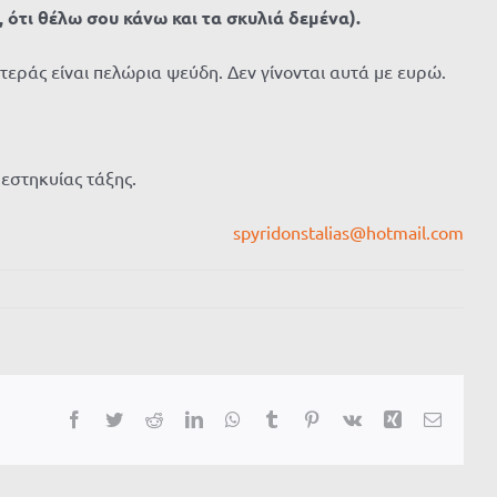
 ότι θέλω σου κάνω και τα σκυλιά δεμένα).
στεράς είναι πελώρια ψεύδη. Δεν γίνονται αυτά με ευρώ.
εστηκυίας τάξης.
spyridonstalias@hotmail.com
Facebook
Twitter
Reddit
LinkedIn
WhatsApp
Tumblr
Pinterest
Vk
Xing
Email