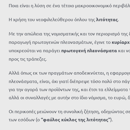
Ποια είναι η λύση σε ένα τέτοιο μακροοικονομικό περιβάλ
Η χρήση του νεοφιλελεύθερου όπλου της
λιτότητας
.
Με την απώλεια της νομισματικής και τον περιορισμό της 
παραγωγή πρωτογενών πλεονασμάτων, έγινε το
κυρίαρχ
υποχρεούται να παράγει
πρωτογενή πλεονάσματα
και ν
προς τις τράπεζες.
Αλλά όπως εκ των πραγμάτων αποδεικνύεται, η εφαρμογή
πλεονάσματα, είναι, όχι γιατί διέπρεψε τόσο πολύ στο π
για την αγορά των προϊόντων της, και έτσι τα ελλείμματ
αλλά οι συναλλαγές με αυτήν στο ίδιο νόμισμα, το ευρώ, 
Οι περικοπές μειώνουν τη συνολική ζήτηση, οδηγώντας σ
των εσόδων (ο
“φαύλος κύκλος της λιτότητας”
).