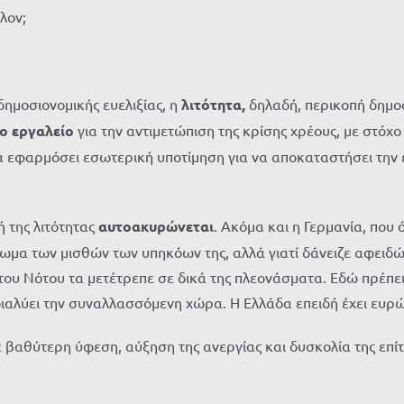
λον;
δημοσιονομικής ευελιξίας, η
λιτότητα,
δηλαδή, περικοπή δημο
ο εργαλείο
για την αντιμετώπιση της κρίσης χρέους, με στόχ
α εφαρμόσει εσωτερική υποτίμηση για να αποκαταστήσει την 
 της λιτότητας
αυτοακυρώνεται
. Ακόμα και η Γερμανία, που
άγωμα των μισθών των υπηκόων της, αλλά γιατί δάνειζε αφειδ
α του Νότου τα μετέτρεπε σε δικά της πλεονάσματα. Εδώ πρέπ
διαλύει την συναλλασσόμενη χώρα. Η Ελλάδα επειδή έχει ευρώ
ε βαθύτερη ύφεση, αύξηση της ανεργίας και δυσκολία της επ