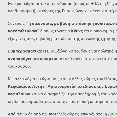
Ενώ μια χώρα με δικό της νόμισμα (όπως οι ΗΠΑ ή η Μεγά
πληθωρισμού), οι χώρες της Ευρωζώνης δεν έχουν αυτή τ
Συνεπώς,
‘’η οικονομία, με βάση την άσκηση πολιτικών
ποτέ τελειώσει”
ή όπως τόνισε ο
Κέυνς
ότι η οικονομία 
εξωγενές σοκ, δηλαδή μια αύξηση της συνολικής ζήτησης
Συμπερασματικά:
Η Ευρωζώνη καίτοι δεν είναι πολιτικά
αναπαράγει μια ιεραρχία
μεταξύ των πιστωτών/κατόχων 
του χρυσού.
Με άλλα λόγια η χώρα μας, και οι άλλες χώρες του Νότου, 
Κεφαλαίου. Αυτή η ‘Αριστοκρατία’ σχεδίασε την Ευρ
κεφαλαίων
και να διασφαλίζει την αποπληρωμή του χρέο
κέρδη που προκύπτουν από την εσωτερική υποτίμηση των
Από πάνω δε από τις υποτελείς χώρες, επικρέμαται η Δαμ