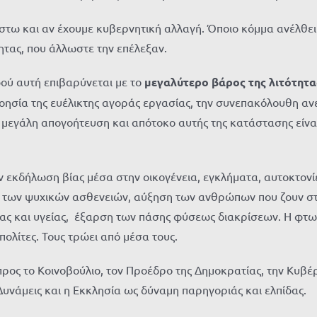
έστω και αν έχουμε κυβερνητική αλλαγή. Όποιο κόμμα ανέλθει
τητας, που άλλωστε την επέλεξαν.
ού αυτή επιβαρύνεται με το
μεγαλύτερο βάρος της λιτότητα
ανοησία της ευέλικτης αγοράς εργασίας, την συνεπακόλουθη α
 μεγάλη απογοήτευση και απότοκο αυτής της κατάστασης είναι
ην εκδήλωση βίας μέσα στην οικογένεια, εγκλήματα, αυτοκτον
 των ψυχικών ασθενειών, αύξηση των ανθρώπων που ζουν στα
είας και υγείας, έξαρση των πάσης φύσεως διακρίσεων. Η φτω
πολίτες. Τους τρώει από μέσα τους.
προς το Κοινοβούλιο, τον Προέδρο της Δημοκρατίας, την Κυβέ
υνάμεις και η Εκκλησία ως δύναμη παρηγοριάς και ελπίδας.