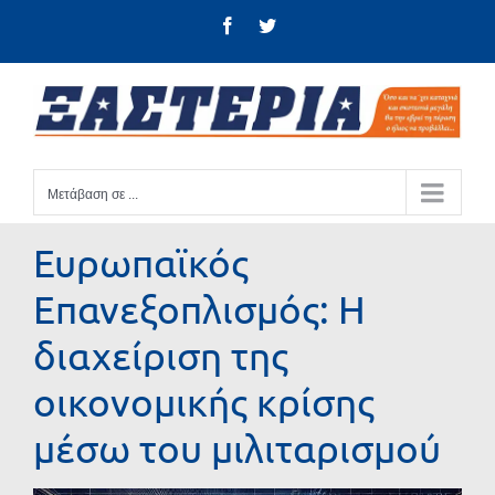
Μετάβαση
Facebook
Twitter
στο
περιεχόμενο
Μετάβαση σε ...
Ευρωπαϊκός
Επανεξοπλισμός: Η
διαχείριση της
οικονομικής κρίσης
μέσω του μιλιταρισμού