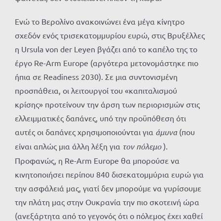
Ενώ το Βερολίνο ανακοινώνει ένα μέγα κίνητρο
σχεδόν ενός τρισεκατομμυρίου ευρώ, στις Βρυξέλλες
η Ursula von der Leyen βγάζει από το καπέλο της το
έργο Re-Arm Europe (αργότερα μετονομάστηκε πιο
ήπια σε Readiness 2030). Σε μια συντονισμένη
προσπάθεια, οι λειτουργοί του «καπιταλισμού
κρίσης» προτείνουν την άρση των περιορισμών στις
ελλειμματικές δαπάνες, υπό την προϋπόθεση ότι
αυτές οι δαπάνες χρησιμοποιούνται για
άμυνα
(που
είναι απλώς μια άλλη λέξη για
τον πόλεμο
).
Προφανώς, η Re-Arm Europe θα μπορούσε να
κινητοποιήσει περίπου 840 δισεκατομμύρια ευρώ για
την ασφάλειά μας, γιατί δεν μπορούμε να γυρίσουμε
την πλάτη μας στην Ουκρανία την πιο σκοτεινή ώρα
(ανεξάρτητα από το γεγονός ότι ο πόλεμος έχει χαθεί