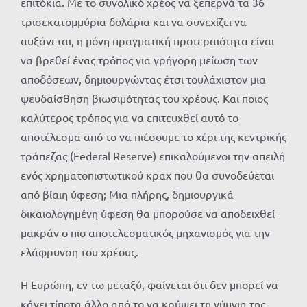
επιτόκια. Με το συνολικό χρέος να ξεπερνά τα 36
τρισεκατομμύρια δολάρια και να συνεχίζει να
αυξάνεται, η μόνη πραγματική προτεραιότητα είναι
να βρεθεί ένας τρόπος για γρήγορη μείωση των
αποδόσεων, δημιουργώντας έτσι τουλάχιστον μια
ψευδαίσθηση βιωσιμότητας του χρέους. Και ποιος
καλύτερος τρόπος για να επιτευχθεί αυτό το
αποτέλεσμα από το να πιέσουμε το χέρι της κεντρικής
τράπεζας (Federal Reserve) επικαλούμενοι την απειλή
ενός χρηματοπιστωτικού κραχ που θα συνοδεύεται
από βίαιη ύφεση; Μια πλήρης, δημιουργικά
δικαιολογημένη ύφεση θα μπορούσε να αποδειχθεί
μακράν ο πιο αποτελεσματικός μηχανισμός για την
ελάφρυνση του χρέους.
Η Ευρώπη, εν τω μεταξύ, φαίνεται ότι δεν μπορεί να
κάνει τίποτα άλλο από το να κρύψει τη γύμνια της