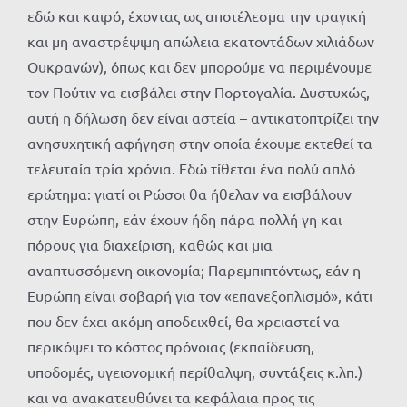
εδώ και καιρό, έχοντας ως αποτέλεσμα την τραγική
και μη αναστρέψιμη απώλεια εκατοντάδων χιλιάδων
Ουκρανών), όπως και δεν μπορούμε να περιμένουμε
τον Πούτιν να εισβάλει στην Πορτογαλία. Δυστυχώς,
αυτή η δήλωση δεν είναι αστεία – αντικατοπτρίζει την
ανησυχητική αφήγηση στην οποία έχουμε εκτεθεί τα
τελευταία τρία χρόνια. Εδώ τίθεται ένα πολύ απλό
ερώτημα: γιατί οι Ρώσοι θα ήθελαν να εισβάλουν
στην Ευρώπη, εάν έχουν ήδη πάρα πολλή γη και
πόρους για διαχείριση, καθώς και μια
αναπτυσσόμενη οικονομία; Παρεμπιπτόντως, εάν η
Ευρώπη είναι σοβαρή για τον «επανεξοπλισμό», κάτι
που δεν έχει ακόμη αποδειχθεί, θα χρειαστεί να
περικόψει το κόστος πρόνοιας (εκπαίδευση,
υποδομές, υγειονομική περίθαλψη, συντάξεις κ.λπ.)
και να ανακατευθύνει τα κεφάλαια προς τις