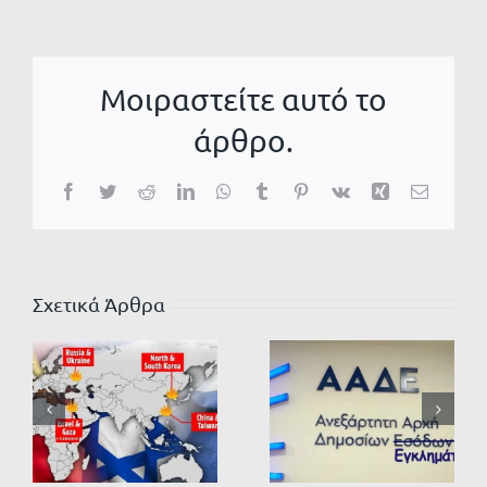
Μοιραστείτε αυτό το
άρθρο.
Facebook
Twitter
Reddit
LinkedIn
WhatsApp
Tumblr
Pinterest
Vk
Xing
Email
Σχετικά Άρθρα