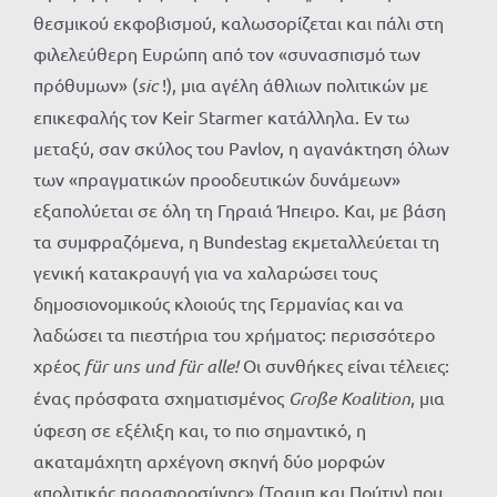
θεσμικού εκφοβισμού, καλωσορίζεται και πάλι στη
φιλελεύθερη Ευρώπη από τον «συνασπισμό των
πρόθυμων» (
sic
!), μια αγέλη άθλιων πολιτικών με
επικεφαλής τον Keir Starmer κατάλληλα. Εν τω
μεταξύ, σαν σκύλος του Pavlov, η αγανάκτηση όλων
των «πραγματικών προοδευτικών δυνάμεων»
εξαπολύεται σε όλη τη Γηραιά Ήπειρο. Και, με βάση
τα συμφραζόμενα, η Bundestag εκμεταλλεύεται τη
γενική κατακραυγή για να χαλαρώσει τους
δημοσιονομικούς κλοιούς της Γερμανίας και να
λαδώσει τα πιεστήρια του χρήματος: περισσότερο
χρέος
für uns und für alle!
Οι συνθήκες είναι τέλειες:
ένας πρόσφατα σχηματισμένος
Große Koalition
, μια
ύφεση σε εξέλιξη και, το πιο σημαντικό, η
ακαταμάχητη αρχέγονη σκηνή δύο μορφών
«πολιτικής παραφροσύνης» (Τραμπ και Πούτιν) που