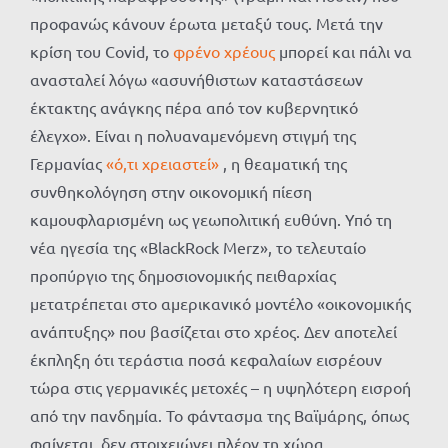
προφανώς κάνουν έρωτα μεταξύ τους. Μετά την
κρίση του Covid, το
φρένο χρέους
μπορεί και πάλι να
ανασταλεί λόγω «ασυνήθιστων καταστάσεων
έκτακτης ανάγκης πέρα ​​από τον κυβερνητικό
έλεγχο». Είναι η πολυαναμενόμενη στιγμή της
Γερμανίας
«ό,τι χρειαστεί»
, η θεαματική της
συνθηκολόγηση στην οικονομική πίεση
καμουφλαρισμένη ως γεωπολιτική ευθύνη. Υπό τη
νέα ηγεσία της «BlackRock Merz», το τελευταίο
προπύργιο της δημοσιονομικής πειθαρχίας
μετατρέπεται στο αμερικανικό μοντέλο «οικονομικής
ανάπτυξης» που βασίζεται στο χρέος. Δεν αποτελεί
έκπληξη ότι τεράστια ποσά κεφαλαίων εισρέουν
τώρα στις γερμανικές μετοχές – η υψηλότερη εισροή
από την πανδημία. Το φάντασμα της Βαϊμάρης, όπως
φαίνεται, δεν στοιχειώνει πλέον τη χώρα.