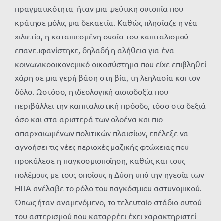
πραγματικότητα, ήταν μια ψεύτικη ουτοπία που
κράτησε μόλις μια δεκαετία. Καθώς πλησίαζε η νέα
χιλιετία, η καταπιεσμένη ουσία του καπιταλισμού
επανεμφανίστηκε, δηλαδή η αλήθεια για ένα
κοινωνικοοικονομικό οικοσύστημα που είχε επιβληθεί
χάρη σε μια γερή βάση στη βία, τη λεηλασία και τον
δόλο. Ωστόσο, η ιδεολογική αισιοδοξία που
περιβάλλει την καπιταλιστική πρόοδο, τόσο στα δεξιά
όσο και στα αριστερά των ολοένα και πιο
απαρχαιωμένων πολιτικών πλαισίων, επέλεξε να
αγνοήσει τις νέες περιοχές μαζικής φτώχειας που
προκάλεσε η παγκοσμιοποίηση, καθώς και τους
πολέμους με τους οποίους η Δύση υπό την ηγεσία των
ΗΠΑ ανέλαβε το ρόλο του παγκόσμιου αστυνομικού.
Όπως ήταν αναμενόμενο, το τελευταίο στάδιο αυτού
του αστερισμού που καταρρέει έχει χαρακτηριστεί