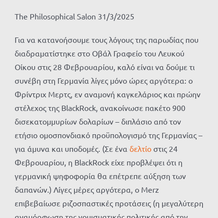
The Philosophical Salon 31/3/2025
Για να κατανοήσουμε τους λόγους της παρωδίας που
διαδραματίστηκε στο Οβάλ Γραφείο του Λευκού
Οίκου στις 28 Φεβρουαρίου, καλό είναι να δούμε τι
συνέβη στη Γερμανία λίγες μόνο ώρες αργότερα: ο
Φρίντριχ Μερτς, εν αναμονή καγκελάριος και πρώην
στέλεχος της BlackRock, ανακοίνωσε πακέτο 900
δισεκατομμυρίων δολαρίων – διπλάσιο από τον
ετήσιο ομοσπονδιακό προϋπολογισμό της Γερμανίας –
για άμυνα και υποδομές. (Σε ένα
δελτίο
στις 24
Φεβρουαρίου, η BlackRock είχε προβλέψει ότι η
γερμανική ψηφοφορία θα επέτρεπε αύξηση των
δαπανών.) Λίγες μέρες αργότερα, ο Merz
επιβεβαίωσε ριζοσπαστικές προτάσεις (η μεγαλύτερη
αναμόρφωση της νομισματικής πολιτικής από την