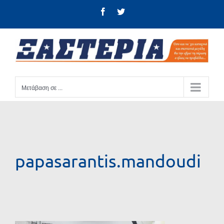
Μετάβαση
Facebook
Twitter
στο
περιεχόμενο
Μετάβαση σε ...
papasarantis.mandoudi