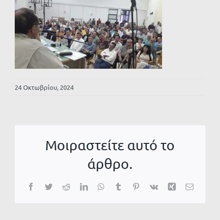
24 Οκτωβρίου, 2024
Μοιραστείτε αυτό το
άρθρο.
Facebook
Twitter
Reddit
LinkedIn
WhatsApp
Tumblr
Pinterest
Vk
Xing
Email