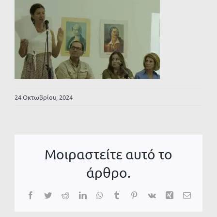
24 Οκτωβρίου, 2024
Μοιραστείτε αυτό το
άρθρο.
Facebook
Twitter
Reddit
LinkedIn
WhatsApp
Tumblr
Pinterest
Vk
Xing
Email