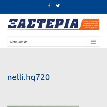
Μετάβαση
Facebook
Twitter
στο
περιεχόμενο
Μετάβαση σε ...
nelli.hq720