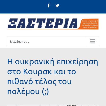
Μετάβαση
Facebook
Twitter
στο
περιεχόμενο
Μετάβαση σε ...
Η ουκρανική επιχείρηση
στο Κουρσκ και το
πιθανό τέλος του
πολέμου (;)