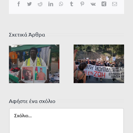
Facebook
Twitter
Reddit
LinkedIn
WhatsApp
Tumblr
Pinterest
Vk
Xing
Email
Σχετικά Άρθρα
Αφήστε ένα σχόλιο
Σχόλιο