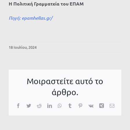
Η Πολιτική Γραμματεία του ΕΠΑΜ
Πηγή:
epamhellas.gr/
18 Ιουλίου, 2024
Μοιραστείτε αυτό το
άρθρο.
Facebook
Twitter
Reddit
LinkedIn
WhatsApp
Tumblr
Pinterest
Vk
Xing
Email