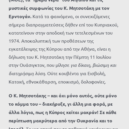
μυστικές συμφωνίες του Κ. Μητσοτάκη με τον
Ερντογάν.
Κατά τα φαινόμενα, οι συνεχιζόμενες
σήμερα διαπραγματεύσεις δήθεν επί του Κυπριακού,
κατατείνουν στην αποδοχή των τετελεσμένων του
1974. Αποκαλυπτική των προθέσεων της
εγκατάλειψης της Κύπρου από την Αθήνα, είναι η
δήλωση του Κ. Μητσοτάκη την Πέμπτη 11 Ιουλίου
στην Ουάσιγκτον, που μίλησε
για δίκαιη, βιώσιμη και
διατηρήσιμη λύση
. Ούτε κουβέντα για Εισβολή,
Κατοχή, εθνοκάθαρση, εποικισμό, δολοφονίες.
Ο Κ. Μητσοτάκης – και όχι μόνο αυτός, ούτε μόνο
το κόμμα του – διακήρυξε, γι άλλη μια φορά, με
άλλα λόγια, πως η Κύπρος κείται μακράν! Σε κάθε
περίπτωση μακρύτερα από την Ουκρανία και το
Ισραήλ.
Σε μια εποχή που το παθητικό «ανήκομεν εις