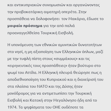
και αντικυπριακών συνομωσιών και οργανώνοντας
την προβοκατόρικη αιματηρή οπερέτα. Στην
προσπάθεια να δολοφονήσει τον Μακάριο, έδωσε το
μοιραίο πρόσχημα
για την από παλιά
προαναγγελθείσα Τουρκική Εισβολή.
Η υπονόμευση των εθνικών αμυντικών δυνατοτήτων
στο νησί, η μη αξιοποίηση των Ελληνικών όπλων, μαζί
με την τυφλή πίστη στους «συμμάχους» και τις
«ειρηνευτικές τους προσπάθειες» ήταν βούτυρο στο
ψωμί του Αττίλα. Η Ελληνική πλευρά θεώρησε πως η
αποδιεθνοποίηση του Κυπριακού και η διαχείρισή του
στα πλαίσια του ΝΑΤΟ και της Δύσης ήταν
μονόδρομος για να αντιμετωπίσει την Τουρκική
Εισβολή και Κατοχή στην Μεγαλόνησο ήδη από το
1974. Τα ψηφίσματα του ΟΗΕ ουδέποτε τα