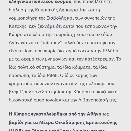
ελληνικού πολιτικού κόσμου
, που προέβλεπε τη
διάλυση της Κυπριακής Δημοκρατίας και τη
νομιμοποίηση της Εισβολής και των συνεπειών της
Κατοχής. Δεν ξεχνάμε ότι αυτοί που έσπρωχναν την
Κύπρο στα χέρια της Τουρκίας μέσω του σχεδίου
Ανάν για να τη “σώσουν”- αλλά δεν τα κατάφεραν –
είναι οι ίδιοι που χωρίς δισταγμό έδεσαν την Ελλάδα
με τα δεσμά των μνημονίων και την κατέστρεψαν. Το
ίδιο πολιτικό σύστημα, τα ίδια κόμματα, τα ίδια
πρόσωπα, τα ίδια ΜΜΕ. Ο ίδιος εσμός των
χρηματοδοτούμενων ανανιστών της πολιτικής που
βαφτίζουν «ανεξαρτησία» της Κύπρου τη «διζωνική-
δικοινοτική ομοσπονδία» και την Λιβανοποίησή της.
Η Κύπρος εγκαταλείφθηκε από την Αθήνα ως
βαρίδι για τα Μέτρα Οικοδόμησης Εμπιστοσύνης
(ΜΟΕ), τα “ήρεμα νερά” του Αιγαίου και τις