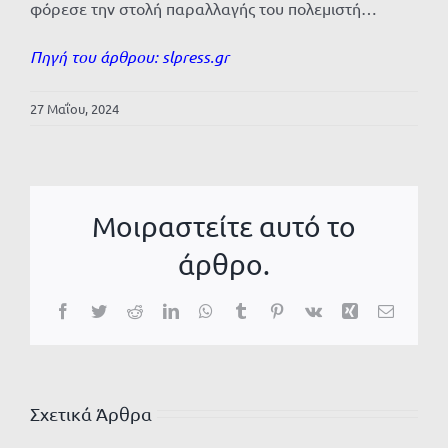
φόρεσε την στολή παραλλαγής του πολεμιστή…
Πηγή του άρθρου:
slpress.gr
27 Μαΐου, 2024
Μοιραστείτε αυτό το
άρθρο.
Facebook
Twitter
Reddit
LinkedIn
WhatsApp
Tumblr
Pinterest
Vk
Xing
Email
Σχετικά Άρθρα