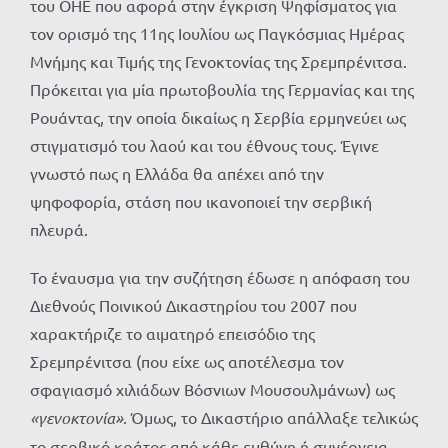
του ΟΗΕ που αφορά στην έγκριση Ψηφίσματος για
τον ορισμό της 11ης Ιουλίου ως Παγκόσμιας Ημέρας
Μνήμης και Τιμής της Γενοκτονίας της Σρεμπρένιτσα.
Πρόκειται για μία πρωτοβουλία της Γερμανίας και της
Ρουάντας, την οποία δικαίως η Σερβία ερμηνεύει ως
στιγματισμό του λαού και του έθνους τους. Έγινε
γνωστό πως η Ελλάδα θα απέχει από την
ψηφοφορία, στάση που ικανοποιεί την σερβική
πλευρά.
Το έναυσμα για την συζήτηση έδωσε η απόφαση του
Διεθνούς Ποινικού Δικαστηρίου του 2007 που
χαρακτήριζε το αιματηρό επεισόδιο της
Σρεμπρένιτσα (που είχε ως αποτέλεσμα τον
σφαγιασμό χιλιάδων Βόσνιων Μουσουλμάνων) ως
«γενοκτονία»
. Όμως, το Δικαστήριο απάλλαξε τελικώς
το σερβικό κράτος από κάθε ευθύνη ή συνέργεια