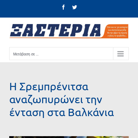
Μετάβαση
Facebook
Twitter
στο
περιεχόμενο
Μετάβαση σε ...
Η Σρεμπρένιτσα
αναζωπυρώνει την
ένταση στα Βαλκάνια