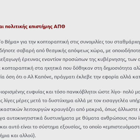
αι πολιτικής επιστήμης ΑΠΘ
 Βήμα» για την κοπτοραπτική στις συνομιλίες του σταθμάρχη
αδήποτε σοβαρή από θεσμικής απόψεως χώρα, με οποιοδήποτε
διεξαγωγή έρευνας εναντίον προσώπων της κυβέρνησης, των α
νε κοπτοραπτική στα ηχητικά που δόθηκαν στη δημοσιότητα αλλ
τία όση ότι ο Αλ Καπόνε, πράγματι έκλεβε την εφορία αλλά κα
ριορισμένης ευφυίας και τόσο πανικόβλητοι ώστε λίγο- πολύ μ
ς λίγες μέρες μετά το δυστύχημα αλλά με τον εισαγγελέα υπ
δικαστικών λειτουργών κραυγάζει από μακριά, όπως άλλωστε 
ργα αυτοκινητιστικά δυστυχήματα με θύματα ανθρώπους που ίσ
 και αυτό είναι το σύστημα εξουσίας, το οποίο «εμπιστευόμασ
ήμια και αλλού).