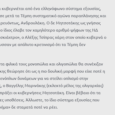
οία κυβερνιέται από ένα ελληνόφωνο σύστημα εξουσίας,
ωσε μετά τα Τέμπη συστηματικό αγώνα παραπλάνησης και
τερευόντως, Ανδρουλάκη. Ο δε Μητσοτάκης ως γνήσιος
ι ο ίδιος έλαβε τον χαμηλότερο αριθμό ψήφων της ΝΔ
«σκιάχτρο», ο Αλέξης Τσίπρας χάρη στον οποίο κυβερνά ο
υσσαν με απόλυτο κρετινισμό ότι τα Τέμπη δεν
ι τα φιλικά τους μονοπώλια και ολιγοπώλια θα συνέχιζαν
άκης θεώρησε ότι ως η πιο δουλική μορφή που είχε ποτέ η
 ενόπλων δυνάμεων για να στείλει οπλισμό στην
υς, ο Βαγγέλης Μαρινάκης (εκλεκτό μέλος της ολιγαρχίας)
πράξει οι κυβερνήσεις Μητσοτάκη. Είναι βέβαιο ότι τα
ες υποθέσεις. Άλλωστε, το ίδιο σύστημα εξουσίας που
ρήμα» δε σταματά ποτέ να ρέει.