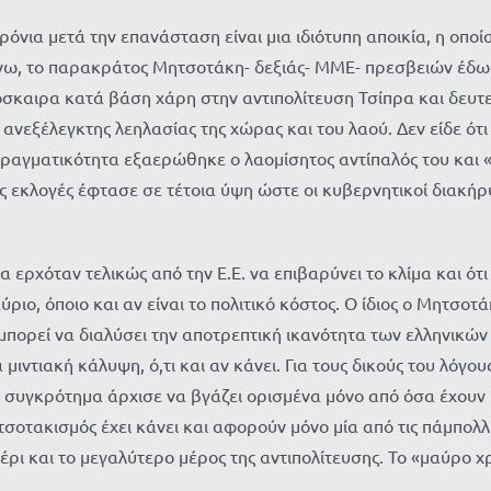
ρόνια μετά την επανάσταση είναι μια ιδιότυπη αποικία, η οπ
μένω, το παρακράτος Μητσοτάκη- δεξιάς- ΜΜΕ- πρεσβειών έδ
ρόσκαιρα κατά βάση χάρη στην αντιπολίτευση Τσίπρα και δευ
ανεξέλεγκτης λεηλασίας της χώρας και του λαού. Δεν είδε ότ
πραγματικότητα εξαερώθηκε ο λαομίσητος αντίπαλός του και 
ς εκλογές έφτασε σε τέτοια ύψη ώστε οι κυβερνητικοί διακήρ
α ερχόταν τελικώς από την Ε.Ε. να επιβαρύνει το κλίμα και ότ
ριο, όποιο και αν είναι το πολιτικό κόστος. Ο ίδιος ο Μητσοτ
μπορεί να διαλύσει την αποτρεπτική ικανότητα των ελληνικών
 μιντιακή κάλυψη, ό,τι και αν κάνει. Για τους δικούς του λόγο
ό συγκρότημα άρχισε να βγάζει ορισμένα μόνο από όσα έχουν 
οτακισμός έχει κάνει και αφορούν μόνο μία από τις πάμπολλ
έρι και το μεγαλύτερο μέρος της αντιπολίτευσης. Το «μαύρο χ