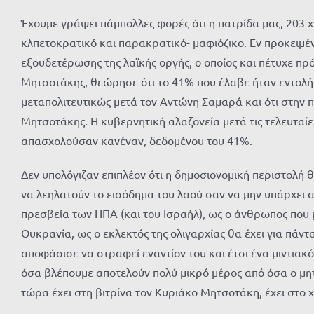
Έχουμε γράψει πάμπολλες φορές ότι η πατρίδα μας, 203 χ
κλπετοκρατικό και παρακρατικό- μαφιόζικο. Εν προκει
εξουδετέρωσης της λαϊκής οργής, ο οποίος και πέτυχε π
Μητσοτάκης, θεώρησε ότι το 41% που έλαβε ήταν εντολή 
μεταπολιτευτικώς μετά τον Αντώνη Σαμαρά και ότι στην 
Μητσοτάκης. Η κυβερνητική αλαζονεία μετά τις τελευταίε
απασχολούσαν κανέναν, δεδομένου του 41%.
Δεν υπολόγιζαν επιπλέον ότι η δημοσιονομική περιστολή θ
να λεηλατούν το εισόδημα του λαού σαν να μην υπάρχει αύ
πρεσβεία των ΗΠΑ (και του Ισραήλ), ως ο άνθρωπος που 
Ουκρανία, ως ο εκλεκτός της ολιγαρχίας θα έχει για πάντα
αποφάσισε να στραφεί εναντίον του και έτσι ένα μιντιακ
όσα βλέπουμε αποτελούν πολύ μικρό μέρος από όσα ο μητσ
τώρα έχει στη βιτρίνα τον Κυριάκο Μητσοτάκη, έχει στο χ