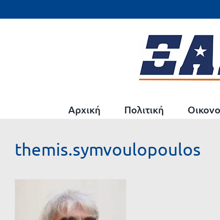
Μετάβαση
στο
περιεχόμενο
Αρχική
Πολιτική
Οικονο
themis.symvoulopoulos