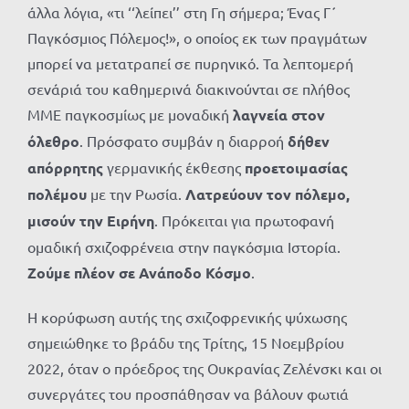
άλλα λόγια, «τι ‘‘λείπει’’ στη Γη σήμερα; Ένας Γ΄
Παγκόσμιος Πόλεμος!», ο οποίος εκ των πραγμάτων
μπορεί να μετατραπεί σε πυρηνικό. Τα λεπτομερή
σενάριά του καθημερινά διακινούνται σε πλήθος
ΜΜΕ παγκοσμίως με μοναδική
λαγνεία στον
όλεθρο
. Πρόσφατο συμβάν η διαρροή
δήθεν
απόρρητης
γερμανικής έκθεσης
προετοιμασίας
πολέμου
με την Ρωσία.
Λατρεύουν τον πόλεμο,
μισούν την Ειρήνη
. Πρόκειται για πρωτοφανή
ομαδική σχιζοφρένεια στην παγκόσμια Ιστορία.
Ζούμε πλέον σε Ανάποδο Κόσμο
.
Η κορύφωση αυτής της σχιζοφρενικής ψύχωσης
σημειώθηκε το βράδυ της Τρίτης, 15 Νοεμβρίου
2022, όταν ο πρόεδρος της Ουκρανίας Ζελένσκι και οι
συνεργάτες του προσπάθησαν να βάλουν φωτιά