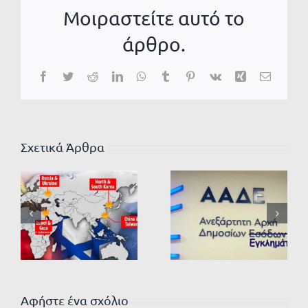
Μοιραστείτε αυτό το
άρθρο.
Facebook
Twitter
Reddit
LinkedIn
WhatsApp
Tumblr
Pinterest
Vk
Xing
Email
Σχετικά Άρθρα
Αφήστε ένα σχόλιο