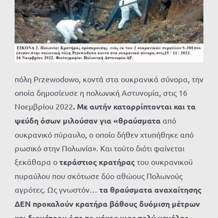
πόλη Przewodowo, κοντά στα ουκρανικά σύνορα, την
οποία δημοσίευσε η πολωνική Αστυνομία, στις 16
Νοεμβρίου 2022
. Με αυτήν καταρρίπτονται και τα
ψεύδη όσων μιλούσαν για «θραύσματα
από
ουκρανικό πύραυλο, ο οποίο δήθεν χτυπήθηκε από
ρωσικό στην Πολωνία». Και τούτο διότι φαίνεται
ξεκάθαρα ο
τεράστιος κρατήρας
του ουκρανικού
πυραύλου που σκότωσε δύο αθώους Πολωνούς
αγρότες. Ως γνωστόν…
τα θραύσματα αναχαίτησης
ΔΕΝ προκαλούν
κρατήρα βάθους δυόμιση μέτρων
και διαμέτρου όσο το μήκος μιας πολύ μεγάλης