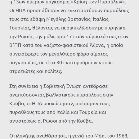
η 13ων ημερών παγκόσμια «Κρίση των Πυραύλων».
Οι ΗΠΑ προσπάθησαν να εγκαταστήσουν πυραύλους
τους στα εδάφη Μεγάλης Βρετανίας, Ιταλίας,
Τουρκίας, θέλοντας να περικυκλώσουν με πυρηνικά
την Ρωσία, την μόλις προ 17 ετών σύμμαχό τους στον
Β΄ΠΠ κατά του ναζιστο-φασιστικού Άξονα, η οποία
συνεισέφερε τον μεγαλύτερο φόρο αίματος
παγκοσμίως, περί τα 30 εκατομμύρια νεκρούς
στρατιώτες και πολίτες.
Στη συνέχεια η Σοβιετική Ένωση αντέδρασε
αναπτύσσοντας βαλλιστικούς πυραύλους στην
Κούβα, οι ΗΠΑ υποχώρησαν, απέσυραν τους
πυραύλους τους από Ιταλία και Τουρκία και
αντιστοίχως οι Ρώσοι από την Κούβα.
Ο πλανήτης αναθάρρησε, η γενιά του Μάη, του 1968,