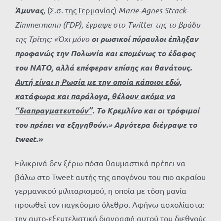
Άμυνας
,
(Σ.σ.
της Γερμανίας
)
Marie-Agnes Strack-
Zimmermann (
FDP), έγραψε στο
Twitter της το βράδυ
της Τρίτης: «Όχι μόνο
οι ρωσικοί πύραυλοι έπληξαν
προφανώς την Πολωνία και επομένως το έδαφος
του ΝΑΤΟ, αλλά επέφεραν επίσης και θανάτους.
Αυτή είναι η Ρωσία με την οποία κάποιοι εδώ,
κατάφωρα και παράλογα, θέλουν ακόμα να
‘‘διαπραγματευτούν’’
. Το Κρεμλίνο και οι τρόφιμοί
του πρέπει να εξηγηθούν.
»
Αργότερα διέγραψε το
tweet.»
Ειλικρινά δεν ξέρω πόσα θαυμαστικά πρέπει να
βάλω στο Tweet αυτής της απογόνου του πιο ακραίου
γερμανικού μιλιταρισμού, η οποία με τόση μανία
προωθεί τον παγκόσμιο όλεθρο. Αφήνω ασχολίαστα:
την αυτο-εξευτελιστική διαγραφή αυτού του διεθνούς