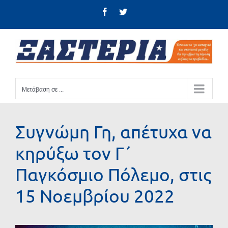
Μετάβαση
Facebook
Twitter
στο
περιεχόμενο
Μετάβαση σε ...
Συγνώμη Γη, απέτυχα να
κηρύξω τον Γ΄
Παγκόσμιο Πόλεμο, στις
15 Νοεμβρίου 2022