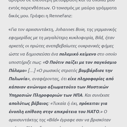
εντός παρενθέσεων. Ο τονισμός με μαύρα γράμματα
δικός μου. Γράφει η Rennefanz:
«
Για τον αρχισυντάκτη,
Johannes
Boie, της γερμανικής
εφημερίδας με τη μεγαλύτερη κυκλοφορία, Bild, ήταν
αρκετές οι πρώτες ανεπιβεβαίωτες ουκρανικές φήμες
ώστε να δημοσιεύσει ένα
πολεμικό κείμενο
στο οποίο
υποστήριζε πως
:
«
Ο Πούτιν παίζει με τον παγκόσμιο
Πόλεμο
» […] «Ο ρωσικός στρατός
βομβάρδισε την
Πολωνία
», αναφέροντας, ότι
είχε πληροφορίες από
κάποιον ανώνυμο αξιωματούχο των Μυστικών
Υπηρεσιών Πληροφοριών των ΗΠΑ
. Και συνέχισε
απολύτως βέβαιος
: «Τυχαία ή όχι,
πρόκειται για
ένοπλη επίθεση στην επικράτεια του ΝΑΤΟ
.»
O
αρχισυντάκτης της «Bild» έγραφε σαν να βρισκόταν