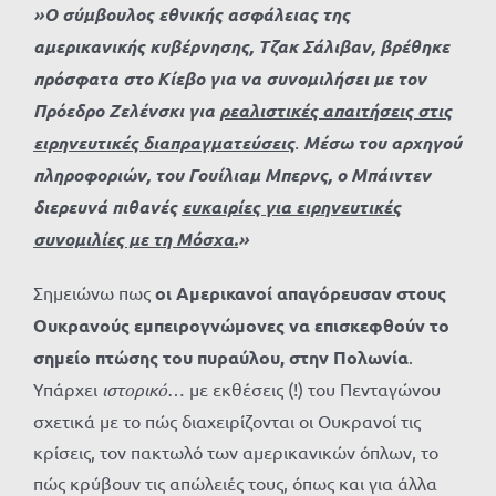
»Ο σύμβουλος εθνικής ασφάλειας της
αμερικανικής κυβέρνησης, Τζακ Σάλιβαν, βρέθηκε
πρόσφατα στο Κίεβο για να συνομιλήσει με τον
Πρόεδρο Ζελένσκι για
ρεαλιστικές απαιτήσεις στις
ειρηνευτικές διαπραγματεύσεις
.
Μέσω του αρχηγού
πληροφοριών, του Γουίλιαμ Μπερνς, ο Μπάιντεν
διερευνά πιθανές
ευκαιρίες για ειρηνευτικές
συνομιλίες με τη Μόσχα.
»
Σημειώνω πως
οι Αμερικανοί απαγόρευσαν στους
Ουκρανούς εμπειρογνώμονες να επισκεφθούν το
σημείο πτώσης του πυραύλου, στην Πολωνία
.
Υπάρχει
ιστορικό
… με εκθέσεις (!) του Πενταγώνου
σχετικά με το πώς διαχειρίζονται οι Ουκρανοί τις
κρίσεις, τον πακτωλό των αμερικανικών όπλων, το
πώς κρύβουν τις απώλειές τους, όπως και για άλλα