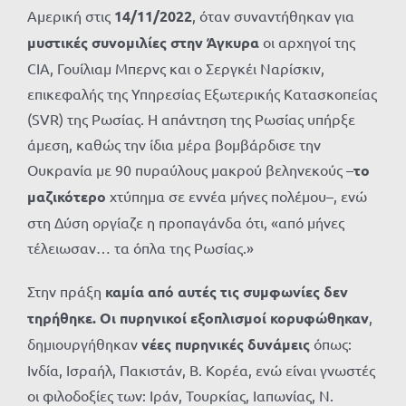
Αμερική στις
14/11/2022
, όταν συναντήθηκαν για
μυστικές συνομιλίες στην Άγκυρα
οι αρχηγοί της
CIA, Γουίλιαμ Μπερνς και ο Σεργκέι Ναρίσκιν,
επικεφαλής της Υπηρεσίας Εξωτερικής Κατασκοπείας
(SVR) της Ρωσίας. Η απάντηση της Ρωσίας υπήρξε
άμεση, καθώς την ίδια μέρα βομβάρδισε την
Ουκρανία με 90 πυραύλους μακρού βεληνεκούς –
το
μαζικότερο
χτύπημα σε εννέα μήνες πολέμου–, ενώ
στη Δύση οργίαζε η προπαγάνδα ότι, «από μήνες
τέλειωσαν… τα όπλα της Ρωσίας.»
Στην πράξη
καμία από αυτές τις συμφωνίες δεν
τηρήθηκε. Οι πυρηνικοί εξοπλισμοί κορυφώθηκαν
,
δημιουργήθηκαν
νέες πυρηνικές δυνάμεις
όπως:
Ινδία, Ισραήλ, Πακιστάν, Β. Κορέα, ενώ είναι γνωστές
οι φιλοδοξίες των: Ιράν, Τουρκίας, Ιαπωνίας, Ν.