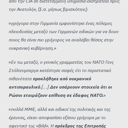
από την
CIA σε διατεταγμένη υπηρεσία-εκστρατεία προς
την Ανατολή»
, (Σ.σ. μήπως βρισκόταν;)
»
γρήγορα στην Γερμανία
εμφανίστηκε ένας
πόλεμος
πλειοδοσίας μεταξύ των Γερμανών ειδικών για να δουν
ποιος θα είναι πιο γρήγορος να αναλάβει θέσεις στην
ουκρανική κυβέρνηση.»
»
Εν τω μεταξύ, ο γενικός γραμματέας του ΝΑΤΟ Γενς
Στόλτενμπεργκ κατέστησε σαφές ότι το περιστατικό
πιθανότατα
προκλήθηκε από ουκρανικό
αντιπυραυλικό
.[…]
Δεν υπάρχουν στοιχεία ότι οι
Ρώσοι ετοιμάζουν επίθεση σε έδαφος ΝΑΤΟ
.
»
»
πολλά ΜΜΕ, αλλά και ειδικοί
της πολιτικής και της
έρευνας, είχαν αποφασίσει εξίσου γρήγορα με το
αφεντικό της «Bild». Η
πρόεδρος της Επιτροπής