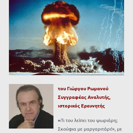
Προβολή
μεγαλύτερης
εικόνας
του Γιώργου Ρωμανού
Συγγραφέας Αναλυτής,
ιστορικός Ερευνητής
«
Τι του λείπει του ψωριάρη;
Σκούφια με μαργαριτάρι!», με