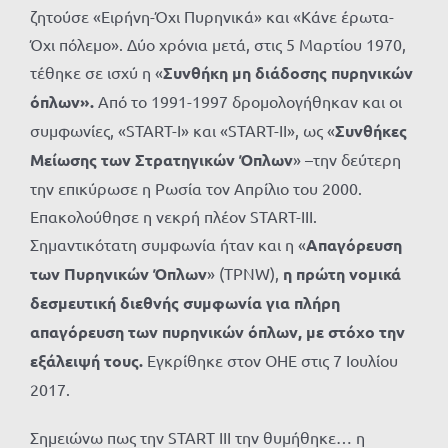
ζητούσε «Ειρήνη-Όχι Πυρηνικά» και «Κάνε έρωτα-
Όχι πόλεμο». Δύο χρόνια μετά, στις 5 Μαρτίου 1970,
τέθηκε σε ισχύ η «
Συνθήκη μη διάδοσης πυρηνικών
όπλων».
Από το 1991-1997 δρομολογήθηκαν και οι
συμφωνίες, «START-I» και «START-ΙΙ», ως «
Συνθήκες
Μείωσης των Στρατηγικών Όπλων
» –την δεύτερη
την επικύρωσε η Ρωσία τον Απρίλιο του 2000.
Επακολούθησε η νεκρή πλέον START-III.
Σημαντικότατη συμφωνία ήταν και η «
Απαγόρευση
των Πυρηνικών Όπλων
» (TPNW),
η πρώτη νομικά
δεσμευτική διεθνής συμφωνία για πλήρη
απαγόρευση των πυρηνικών όπλων, με στόχο την
εξάλειψή τους.
Εγκρίθηκε στον ΟΗΕ στις 7 Ιουλίου
2017.
Σημειώνω πως την START III την θυμήθηκε… η