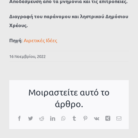
Αποδέσμευση από τα μνημόνια και τις επιτροπείες.
Διαγραφή του παράνομου και ληστρικού Δημόσιου
Χρέους.
Πηγή
:
Αιρετικές Ιδέες
16 Νοεμβρίου, 2022
Μοιραστείτε αυτό το
άρθρο.
Facebook
Twitter
Reddit
LinkedIn
WhatsApp
Tumblr
Pinterest
Vk
Xing
Email