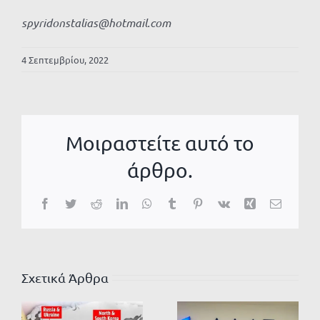
spyridonstalias@hotmail.com
4 Σεπτεμβρίου, 2022
Μοιραστείτε αυτό το
άρθρο.
Facebook
Twitter
Reddit
LinkedIn
WhatsApp
Tumblr
Pinterest
Vk
Xing
Email
Σχετικά Άρθρα