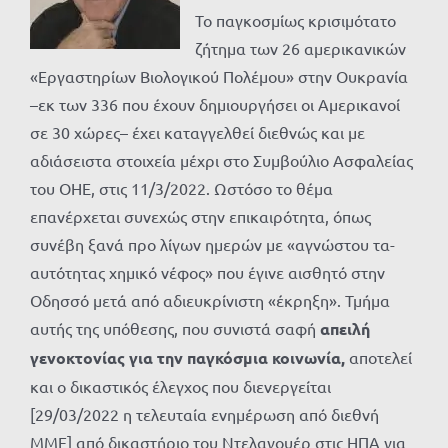
Το παγκοσμίως κρισιμότατο
ζήτημα των 26 αμερικανικών
«Εργαστηρίων Βιολογικού Πολέμου» στην Ουκρανία
–εκ των 336 που έχουν δημιουργήσει οι Αμερικανοί
σε 30 χώρες– έχει καταγγελθεί διεθνώς και με
αδιάσειστα στοιχεία μέχρι στο Συμβούλιο Ασφαλείας
του ΟΗΕ, στις 11/3/2022. Ωστόσο το θέμα
επανέρχεται συνεχώς στην επικαιρότητα, όπως
συνέβη ξανά προ λίγων ημερών με «αγνώστου τα-
αυτότητας χημικό νέφος» που έγινε αισθητό στην
Οδησσό μετά από αδιευκρίνιστη «έκρηξη». Τμήμα
αυτής της υπόθεσης, που συνιστά σαφή
απειλή
γενοκτονίας για την παγκόσμια κοινωνία,
αποτελεί
και ο δικαστικός έλεγχος που διενεργείται
[29/03/2022 η τελευταία ενημέρωση από διεθνή
ΜΜΕ] από δικαστήριο του Ντελαγουέρ στις ΗΠΑ για