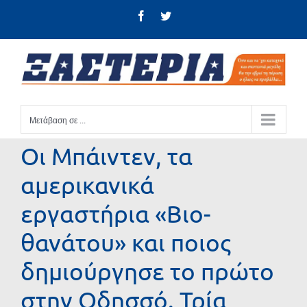
Μετάβαση
Facebook
Twitter
στο
περιεχόμενο
Μετάβαση σε ...
Οι Μπάιντεν, τα
αμερικανικά
εργαστήρια «Βιο-
θανάτου» και ποιος
δημιούργησε το πρώτο
στην Οδησσό. Τρία