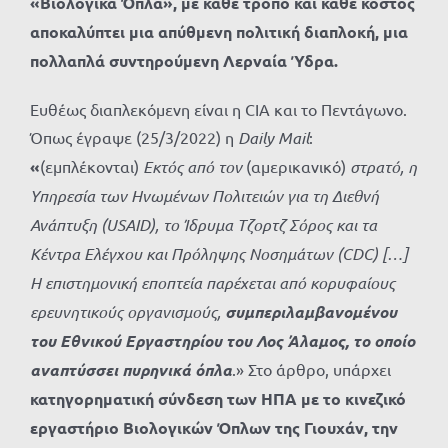
«Βιολογικά Όπλα», με κάθε τρόπο και κάθε κόστος
αποκαλύπτει μια απύθμενη πολιτική διαπλοκή, μια
πολλαπλά συντηρούμενη Λερναία Ύδρα.
Ευθέως διαπλεκόμενη είναι η CIA και το Πεντάγωνο.
Όπως έγραψε (25/3/2022) η
Daily Mail
:
«
(εμπλέκονται)
Εκτός από τον
(αμερικανικό)
στρατό, η
Υπηρεσία των Ηνωμένων Πολιτειών για τη Διεθνή
Ανάπτυξη (USAID), το Ίδρυμα Τζορτζ Σόρος και τα
Κέντρα Ελέγχου και Πρόληψης Νοσημάτων (CDC) […]
Η επιστημονική εποπτεία παρέχεται από κορυφαίους
ερευνητικούς οργανισμούς,
συμπεριλαμβανομένου
του Εθνικού Εργαστηρίου του Λος Άλαμος, το οποίο
αναπτύσσει πυρηνικά όπλα
.» Στο άρθρο, υπάρχει
κατηγορηματική σύνδεση των ΗΠΑ με το κινεζικό
εργαστήριο Βιολογικών Όπλων της Γιουχάν, την