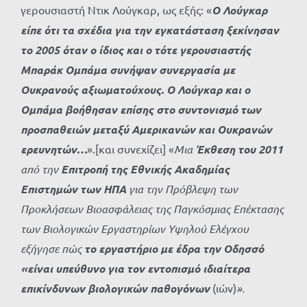
γερουσιαστή Ντικ Λούγκαρ, ως εξής: «
Ο Λούγκαρ
είπε ότι τα σχέδια για την εγκατάσταση ξεκίνησαν
το 2005 όταν ο ίδιος και ο τότε γερουσιαστής
Μπαράκ Ομπάμα συνήψαν συνεργασία με
Ουκρανούς αξιωματούχους. Ο Λούγκαρ και ο
Ομπάμα βοήθησαν επίσης στο συντονισμό των
προσπαθειών μεταξύ Αμερικανών και Ουκρανών
ερευνητών…
».[και συνεχίζει] «
Μια
Έκθεση του 2011
από την
Επιτροπή της Εθνικής Ακαδημίας
Επιστημών των ΗΠΑ
για την Πρόβλεψη των
Προκλήσεων Βιοασφάλειας της Παγκόσμιας Επέκτασης
των Βιολογικών Εργαστηρίων Υψηλού Ελέγχου
εξήγησε πώς
το εργαστήριο με έδρα την Οδησσό
«είναι υπεύθυνο για τον εντοπισμό ιδιαίτερα
επικίνδυνων βιολογικών παθογόνων
(ιών)
».