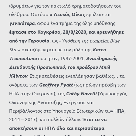
ιδρυμάτων για τον πακτωλό χρηματοδοτήσεων του
ολέθρου. Ωστόσο
ο Λευκός Οίκος
εμπλέκεται
γενικότερα
, αφού ένα τμήμα της όλης υπόθεσης
έφτασε στο Κογκρέσο, 28/8/2020, και ερευνήθηκε
από την Γερουσία
, ως «
Υπόθεση της εταιρείας Blue
Star»
σχετιζόμενη και με τον ρόλο της
Karen
Tramontano
που ήταν, 1997-2001,
Αναπληρωτής
Διευθυντής Προσωπικού, του προέδρου Μπιλ
Κλίντον
. Στις καταθέσεις ενεπλάκησαν βαθέως… τα
ονόματα των
Geoffrey Pyatt
(ως πρώην πρέσβη των
ΗΠΑ στην Ουκρανία), της
Cathy Novelli
(Υφυπουργός
Οικονομικής Ανάπτυξης, Ενέργειας και
Περιβάλλοντος στο Υπουργείο Εξωτερικών των ΗΠΑ,
2014 – 2017), και πολλών άλλων.
Έτσι το να
αποκτήσουν οι ΗΠΑ όλο και περισσότερα