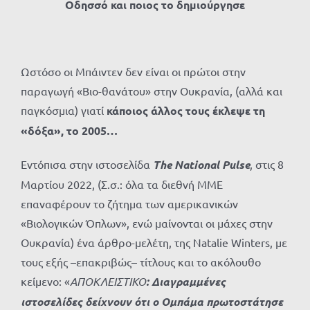
Οδησσό και ποιος το δημιούργησε
Ωστόσο οι Μπάιντεν δεν είναι οι πρώτοι στην
παραγωγή «Βιο-θανάτου» στην Ουκρανία, (αλλά και
παγκόσμια) γιατί
κάποιος άλλος τους έκλεψε τη
«δόξα», το 2005…
Εντόπισα στην ιστοσελίδα
The
National
Pulse
, στις 8
Μαρτίου 2022, (Σ.σ.: όλα τα διεθνή ΜΜΕ
επαναφέρουν το ζήτημα των αμερικανικών
«Βιολογικών Όπλων», ενώ μαίνονται οι μάχες στην
Ουκρανία) ένα άρθρο-μελέτη, της Natalie Winters, με
τους εξής –επακριβώς– τίτλους και το ακόλουθο
κείμενο: «
ΑΠΟΚΛΕΙΣΤΙΚΟ
: Διαγραμμένες
ιστοσελίδες δείχνουν ότι ο Ομπάμα πρωτοστάτησε