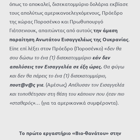
όπως το αποκαλεί, δισεκατομμύριο δολάρια εκβίασε
τους απολύτως αμερικανοελεγχόμενους, Πρόεδρο
της χώρας Ποροσένκο και Πρωθυπουργό
Γιάτσενιουκ, απαιτώντας από αυτούς
την άμεση
παραίτηση Ανωτάτου Εισαγγελέως της Ουκρανίας
.
Είπε επί λέξει στον Πρόεδρο (Ποροσένκο) «
δεν θα
σου δώσω το ένα (1) δισεκατομμύριο
εάν δεν
απολύσεις τον Εισαγγελέα σε έξη ώρες.
Θα φύγω
και δεν θα πάρεις το ένα (1) δισεκατομμύριο,
πουτ@ν@ς γιε
.
(Αμέσως)
Απέλυσαν τον Εισαγγελέα
και τοποθέτησαν στη θέση του κάποιον που ήταν πιο
«σταθερός»…
(για τα αμερικανικά συμφέροντα).
Το πρώτο εργαστήριο «Βιο-θανάτου» στην