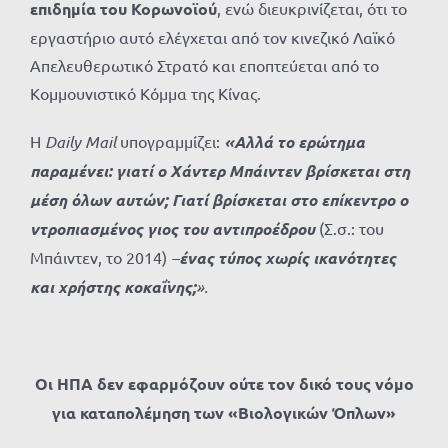
επιδημία του Κορωνοϊού
, ενώ διευκρινίζεται, ότι το
εργαστήριο αυτό ελέγχεται από τον κινεζικό Λαϊκό
Απελευθερωτικό Στρατό και εποπτεύεται από το
Κομμουνιστικό Κόμμα της Κίνας.
Η
Daily
Mail
υπογραμμίζει:
«Αλλά το ερώτημα
παραμένει: γιατί ο Χάντερ Μπάιντεν βρίσκεται στη
μέση όλων αυτών; Γιατί βρίσκεται στο επίκεντρο
ο
ντροπιασμένος γιος
του αντιπροέδρου
(Σ.σ.: του
Μπάιντεν, το 2014)
–
ένας τύπος χωρίς ικανότητες
και χρήστης κοκαΐνης;
».
Οι ΗΠΑ δεν εφαρμόζουν ούτε τον δικό τους νόμο
για καταπολέμηση
των «Βιολογικών Όπλων»