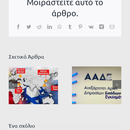
Μοιραστείτε αυτό το
άρθρο.
Facebook
Twitter
Reddit
LinkedIn
WhatsApp
Tumblr
Pinterest
Vk
Xing
Email
Σχετικά Άρθρα
Ένα σχόλιο