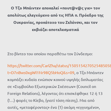
Ο Τζο Μπάιντεν αποκαλεί «πουτ@ν@ς γιε» τον
απολύτως ελεγχόμενο από τις ΗΠΑ π. Πρόεδρο της
Ουκρανίας, προκάτοχο του Ζελένσκι, και τον
εκβιάζει αποτελεσματικά
Στο βίντεο του οποίου παραθέτω τον Σύνδεσμο:
https://twitter.com/CarlZha/status/150515427052548505
t=D7nBws0xgWl1Nr98Q5bHoQ&s=09
, ο Τζο Μπάιντεν
κομπάζει χυδαία ενώπιον κοινού υψηλής διπλωματίας
σε «Συμβούλιο Εξωτερικών Σχέσεων» (Council on
Foreign Relations), λέγοντας ότι επισκέφθηκε 12 ή 13
(!…) φορές το Κίεβο, (γιατί τόση πίεση;). Μια από
αυτές, «μεταφέροντας» ένα (1) ακόμη «εγγυημένο»,