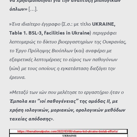
όπλων»
[…].
»
Ένα ιδιαίτερο έγγραφο
(Σ.σ.: με τίτλο
UKRAINE,
Table 1.
BSL-3,
facilities
in
Ukraine
)
περιγράφει
λεπτομερώς το δίκτυο βιοεργαστηρίων της Ουκρανίας,
το Έργο Πρόληψης Βιοόπλων
(και)
αναφέρει με
εξαιρετικές λεπτομέρειες το εύρος των παθογόνων
(ιών)
με τους οποίους η εγκατάσταση διεξάγει την
έρευνα.
»Μεταξύ των ιών που μελέτησε το εργαστήριο ήταν ο
Έμπολα και ‘‘ιοί παθογένειας’’ της ομάδας ΙΙ, με
χρήση ιολογικών, μοριακών, ορολογικών μεθόδων
ταχείας απόδοσης
».