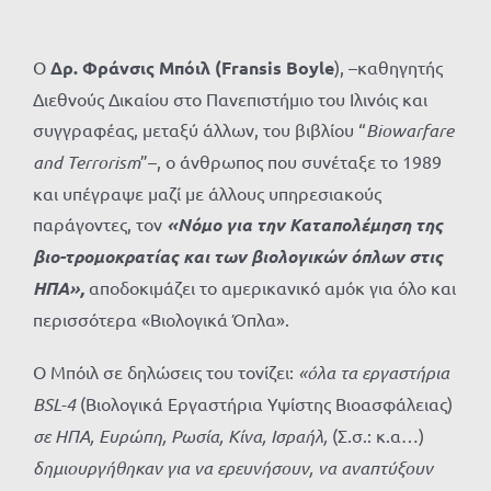
Ο
Δρ. Φράνσις Μπόιλ (
Fransis
Boyle
), –καθηγητής
Διεθνούς Δικαίου στο Πανεπιστήμιο του Ιλινόις και
συγγραφέας, μεταξύ άλλων, του βιβλίου “
Biowarfare
and
Terrorism
”–, ο άνθρωπος που συνέταξε το 1989
και υπέγραψε μαζί με άλλους υπηρεσιακούς
παράγοντες, τον
«Νόμο για την Καταπολέμηση της
βιο-τρομοκρατίας και των βιολογικών όπλων στις
ΗΠΑ»,
αποδοκιμάζει το αμερικανικό αμόκ για όλο και
περισσότερα «Βιολογικά Όπλα».
Ο Μπόιλ σε δηλώσεις του τονίζει:
«όλα τα εργαστήρια
BSL-4
(Βιολογικά Εργαστήρια Υψίστης Βιοασφάλειας)
σε ΗΠΑ, Ευρώπη, Ρωσία, Κίνα, Ισραήλ,
(Σ.σ.: κ.α…)
δημιουργήθηκαν για να ερευνήσουν, να αναπτύξουν