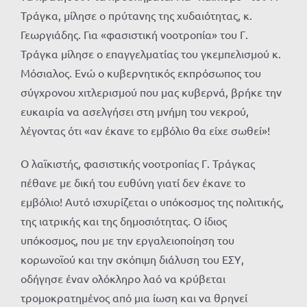
Τράγκα, μίλησε ο πρύτανης της χυδαιότητας, κ.
Γεωργιάδης. Για «φασιστική νοοτροπία» του Γ.
Τράγκα μίλησε ο επαγγελματίας του γκεμπελισμού κ.
Μόσιαλος. Ενώ ο κυβερνητικός εκπρόσωπος του
σύγχρονου χιτλερισμού που μας κυβερνά, βρήκε την
ευκαιρία να ασελγήσει στη μνήμη του νεκρού,
λέγοντας ότι «αν έκανε το εμβόλιο θα είχε σωθεί»!
Ο λαϊκιστής, φασιστικής νοοτροπίας Γ. Τράγκας
πέθανε με δική του ευθύνη γιατί δεν έκανε το
εμβόλιο! Αυτό ισχυρίζεται ο υπόκοσμος της πολιτικής,
της ιατρικής και της δημοσιότητας. Ο ίδιος
υπόκοσμος, που με την εργαλειοποίηση του
κορωνοϊού και την σκόπιμη διάλυση του ΕΣΥ,
οδήγησε έναν ολόκληρο λαό να κρύβεται
τρομοκρατημένος από μια ίωση και να θρηνεί