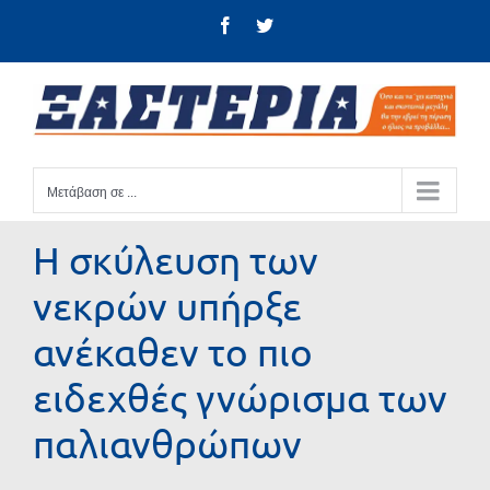
Μετάβαση
Facebook
Twitter
στο
περιεχόμενο
Μετάβαση σε ...
Η σκύλευση των
νεκρών υπήρξε
ανέκαθεν το πιο
ειδεχθές γνώρισμα των
παλιανθρώπων