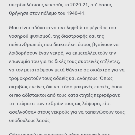
υπερδιπλάσιους νεκρούς το 2020-21, απ’ όσους
θρήνησε στον πόλεμο του 1940-41.
Μου είναι αδύνατο να αντιληφθώ το μέγεθος του
νοσηρού ψυχισμού, της διαστροφής και της
παλιανθρωπιάς που διακατέχει όσους βγαίνουν να
λοιδορήσουν έναν νεκρό, να εκμεταλλευτούν την
επωνυμία του για τις δικές τους σκοτεινές ατζέντες,
να τον μετατρέψουν μετά θάνατο σε σκιάχτρο για να
τρομοκρατούν τους αδαείς και ανόητους. Όπως
ακριβώς εκείνες όχι και τόσο μακρινές εποχές, όπου
οι πιο αδίστακτοι από τους κατακτητές περιφέρανε
τα πτώματα των εχθρών τους ως λάφυρα, είτε
ασελγούσαν στους νεκρούς για να ταπεινώσουν τους
υπόδουλους λαούς.
Ούτε μπορώ να φανταστώ πόσο αστοιχείωτος,