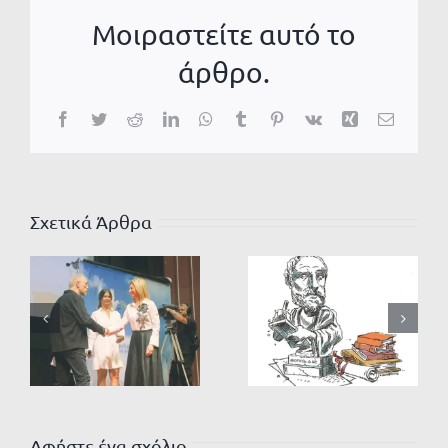
Μοιραστείτε αυτό το
άρθρο.
Facebook
Twitter
Reddit
LinkedIn
WhatsApp
Tumblr
Pinterest
Vk
Xing
Email
Σχετικά Άρθρα
Αφήστε ένα σχόλιο