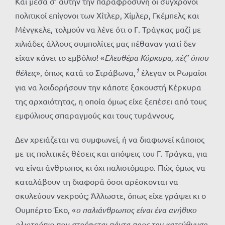
Και μέσα σ’ αυτήν την παραφροσύνη οι σύγχρονοι
πολιτικοί επίγονοι των Χίτλερ, Χίμλερ, Γκέμπελς και
Μένγκελε, τολμούν να λένε ότι ο Γ. Τράγκας μαζί με
χιλιάδες άλλους συμπολίτες μας πέθαναν γιατί δεν
είχαν κάνει το εμβόλιο! «
Ελευθέρα Κόρκυρα, χέζ’ όπου
1
θέλεις
», όπως κατά το Στράβωνα,
έλεγαν οι Ρωμαίοι
για να λοιδορήσουν την κάποτε ξακουστή Κέρκυρα
της αρχαιότητας, η οποία όμως είχε ξεπέσει από τους
εμφύλιους σπαραγμούς και τους τυράννους.
Δεν χρειάζεται να συμφωνεί, ή να διαφωνεί κάποιος
με τις πολιτικές θέσεις και απόψεις του Γ. Τράγκα, για
να είναι άνθρωπος κι όχι παλιοτόμαρο. Πώς όμως να
καταλάβουν τη διαφορά όσοι αρέσκονται να
σκυλεύουν νεκρούς; Άλλωστε, όπως είχε γράψει κι ο
Ουμπέρτο Έκο, «
ο παλιάνθρωπος είναι ένα ανήθικο
ηλιοτρόπιο που στρέφεται πάντα προς την κατεύθυνση