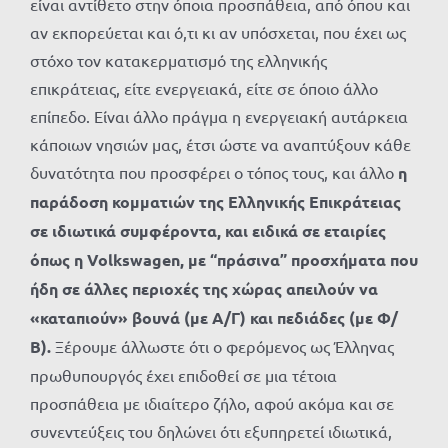
είναι αντίθετο στην όποια προσπάθεια, από όπου και
αν εκπορεύεται και ό,τι κι αν υπόσχεται, που έχει ως
στόχο τον κατακερματισμό της ελληνικής
επικράτειας, είτε ενεργειακά, είτε σε όποιο άλλο
επίπεδο. Είναι άλλο πράγμα η ενεργειακή αυτάρκεια
κάποιων νησιών μας, έτσι ώστε να αναπτύξουν κάθε
δυνατότητα που προσφέρει ο τόπος τους, και άλλο
η
παράδοση κομματιών της Ελληνικής Επικράτειας
σε ιδιωτικά συμφέροντα, και ειδικά σε εταιρίες
όπως η
Volkswagen
, με “πράσινα” προσχήματα που
ήδη σε άλλες περιοχές της χώρας απειλούν να
«καταπιούν» βουνά (με Α/Γ) και πεδιάδες (με Φ/
Β).
Ξέρουμε άλλωστε ότι ο φερόμενος ως Έλληνας
πρωθυπουργός έχει επιδοθεί σε μια τέτοια
προσπάθεια με ιδιαίτερο ζήλο, αφού ακόμα και σε
συνεντεύξεις του δηλώνει ότι εξυπηρετεί ιδιωτικά,