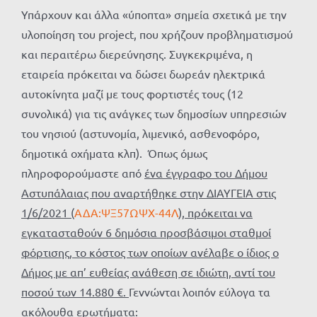
Υπάρχουν και άλλα «ύποπτα» σημεία σχετικά με την
υλοποίηση του project, που χρήζουν προβληματισμού
και περαιτέρω διερεύνησης. Συγκεκριμένα, η
εταιρεία πρόκειται να δώσει δωρεάν ηλεκτρικά
αυτοκίνητα μαζί με τους φορτιστές τους (12
συνολικά) για τις ανάγκες των δημοσίων υπηρεσιών
του νησιού (αστυνομία, λιμενικό, ασθενοφόρο,
δημοτικά οχήματα κλπ). Όπως όμως
πληροφορούμαστε από
ένα έγγραφο του Δήμου
Αστυπάλαιας που αναρτήθηκε στην ΔΙΑΥΓΕΙΑ στις
1/6/2021 (
ΑΔΑ:ΨΞ57ΩΨΧ-44Λ
), πρόκειται να
εγκατασταθούν 6 δημόσια προσβάσιμοι σταθμοί
φόρτισης, το κόστος των οποίων ανέλαβε ο ίδιος ο
Δήμος με απ’ ευθείας ανάθεση σε ιδιώτη, αντί του
ποσού των 14.880 €.
Γεννώνται λοιπόν εύλογα τα
ακόλουθα ερωτήματα: