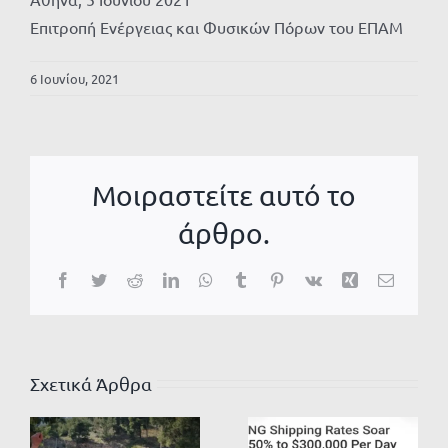
Επιτροπή Ενέργειας και Φυσικών Πόρων του ΕΠΑΜ
6 Ιουνίου, 2021
Μοιραστείτε αυτό το
άρθρο.
Facebook
Twitter
Reddit
LinkedIn
WhatsApp
Tumblr
Pinterest
Vk
Xing
Email
Σχετικά Άρθρα