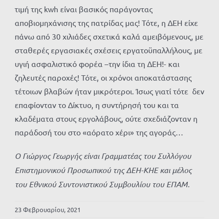
τιμή της kwh είναι βασικός παράγοντας
αποβιομηχάνισης της πατρίδας μας! Τότε, η ΔΕΗ είχε
πάνω από 30 χιλιάδες σχετικά καλά αμειβόμενους, με
σταθερές εργασιακές σχέσεις εργατοϋπαλλήλους, με
υγιή ασφαλιστικό φορέα –την ίδια τη ΔΕΗ!- και
ζηλευτές παροχές! Τότε, οι χρόνοι αποκατάστασης
τέτοιων βλαβών ήταν μικρότεροι. Ίσως γιατί τότε δεν
επαφίονταν το Δίκτυο, η συντήρησή του και τα
κλαδέματα στους εργολάβους, ούτε σχεδιάζονταν η
παράδοσή του στο «αόρατο χέρι» της αγοράς…
Ο Γιώργος Γεωργής είναι Γραμματέας του Συλλόγου
Επιστημονικού Προσωπικού της ΔΕΗ-ΚΗΕ και μέλος
του Εθνικού Συντονιστικού Συμβουλίου του ΕΠΑΜ.
23 Φεβρουαρίου, 2021