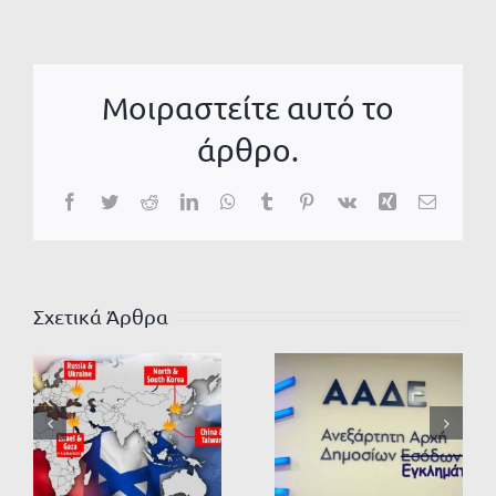
Μοιραστείτε αυτό το
άρθρο.
Facebook
Twitter
Reddit
LinkedIn
WhatsApp
Tumblr
Pinterest
Vk
Xing
Email
Σχετικά Άρθρα