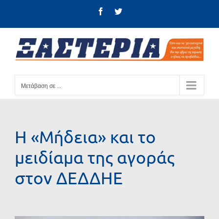
Μετάβαση
Facebook
Twitter
στο
περιεχόμενο
Μετάβαση σε ...
Η «Μήδεια» και το
μειδίαμα της αγοράς
στον ΔΕΔΔΗΕ