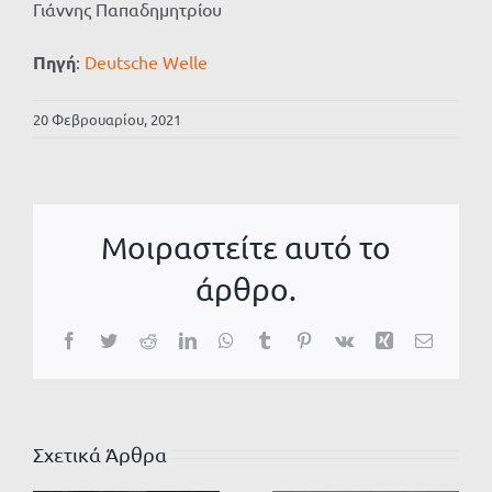
Γιάννης Παπαδημητρίου
Πηγή
:
Deutsche Welle
20 Φεβρουαρίου, 2021
Μοιραστείτε αυτό το
άρθρο.
Facebook
Twitter
Reddit
LinkedIn
WhatsApp
Tumblr
Pinterest
Vk
Xing
Email
Σχετικά Άρθρα