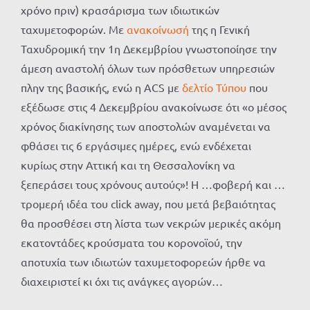
χρόνο πριν) κρασάρισμα των ιδιωτικών
ταχυμετοφορών. Με
ανακοίνωσή
της η Γενική
Ταχυδρομική την 1η Δεκεμβρίου γνωστοποίησε την
άμεση αναστολή όλων των πρόσθετων υπηρεσιών
πλην της βασικής, ενώ η
ACS
με
δελτίο Τύπου
που
εξέδωσε στις 4 Δεκεμβρίου ανακοίνωσε ότι «ο μέσος
χρόνος διακίνησης των αποστολών αναμένεται να
φθάσει τις 6 εργάσιμες ημέρες, ενώ ενδέχεται
κυρίως στην Αττική και τη Θεσσαλονίκη να
ξεπεράσει τους χρόνους αυτούς»! Η …φοβερή και …
τρομερή ιδέα του
click
away
, που μετά βεβαιότητας
θα προσθέσει στη λίστα των νεκρών μερικές ακόμη
εκατοντάδες κρούσματα του κορονοϊού, την
αποτυχία των ιδιωτών ταχυμετοφορεών ήρθε να
διαχειριστεί κι όχι τις ανάγκες αγορών…