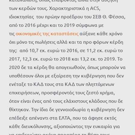
των κερδών τους. Χαρακτηριστικά η
ACS
,
ιδιοκτησίας του πρώην προέδρου του ΣΕΒ Θ. Φέσσα,
από το 2016 μέχρι και το 2019 σύμφωνα με
τις
οικονομικές της καταστάσεις
αύξανε κάθε χρόνο
όχι μόνο τις πωλήσεις αλλά και τα προ φόρων κέρδη
της: από 10,7 εκ. ευρώ το 2016, σε 11,2 εκ. ευρώ το
2017, 12,3 εκ. ευρώ το 2018 και 13,2 εκ. το 2019. Το
2020 δε τα κέρδη θα απογειωθούν, όπως μπορούν να
υποθέσουν όλοι με εξαίρεση την κυβέρνηση που δεν
ενέταξε το ΚΑΔ τους στα ΚΑΔ των πληττόμενων
επιχειρήσεων, προσφέροντάς τους ζεστό χρήμα,
όταν είναι ένας από τους ελάχιστους κλάδους που δε
θίχτηκαν. Την ίδια δε γενναιοδωρία η κυβέρνηση δεν
επέδειξε απέναντι στα ΕΛΤΑ, που τα άφησε εκτός
κάθε διευκόλυνσης, αξιοποιώντας την ευκαιρία για
να επιδεινώσει ακόμη παραπέρα τη θέση τους.