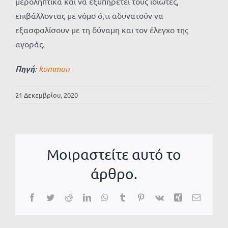
μεροληπτικά και να εξυπηρετεί τους ιδιώτες,
επιβάλλοντας με νόμο ό,τι αδυνατούν να
εξασφαλίσουν με τη δύναμη και τον έλεγχο της
αγοράς.
Πηγή
:
kommon
21 Δεκεμβρίου, 2020
Μοιραστείτε αυτό το
άρθρο.
Facebook
Twitter
Reddit
LinkedIn
WhatsApp
Tumblr
Pinterest
Vk
Xing
Email