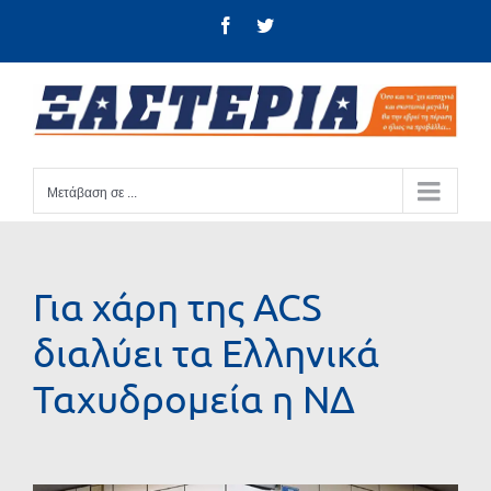
Μετάβαση
Facebook
Twitter
στο
περιεχόμενο
Μετάβαση σε ...
Για χάρη της ACS
διαλύει τα Ελληνικά
Ταχυδρομεία η ΝΔ