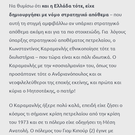
Να θυμίσω ότι
και η Ελλάδα τότε, είχε
δημιουργήσει με νόμο στρατηγικό απόθεμα
– που
αυτή τη στιγμή αμφιβάλλω αν υπάρχει στρατηγικό
απόθεμα ακόμη και για τα πιο στοιχειώδη. Για λόγους
ύπαρξης στρατηγικού αποθέματος πετρελαίου, ο
Κωνσταντίνος Καραμανλής εθνικοποίησε τότε τα
διυλιστήρια – που τώρα είναι και πάλι ιδιωτικά. Ο
Καραμανλής με την «σοσιαλμανία» του, όπως του
προσάπτανε τότε ο Ανδριανόπουλος και οι
νεοφιλελεύθεροι της εποχής εκείνης, και πρώτα και
κύρια ο Μητσοτάκης, ο πατήρ!
Ο Καραμανλής ήξερε πολύ καλά, επειδή είχε ζήσει ο
κόσμος τι σήμαινε κρίση πετρελαίου από την κρίση
του 1973 και σε τι πόλεμο είχε οδηγήσει τη Μέση
Ανατολή. Ο πόλεμος του Γιομ Κιπούρ (2) έγινε με