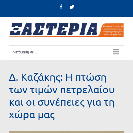
Μετάβαση
Facebook
Twitter
στο
περιεχόμενο
Μετάβαση σε ...
Δ. Καζάκης: Η πτώση
των τιμών πετρελαίου
και οι συνέπειες για τη
χώρα μας