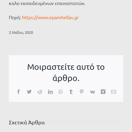
καλο εκπαιδευμένων επαναστατών.
Πηγή:
https://www.epamhellas.gr
2 Μαΐου, 2020
Μοιραστείτε αυτό το
άρθρο.
Facebook
Twitter
Reddit
LinkedIn
WhatsApp
Tumblr
Pinterest
Vk
Xing
Email
Σχετικά Άρθρα