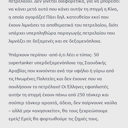
πετρελαίου. Δεν γίνεται διαφορετικά, για να μπορέσει
να κάνει μετά αυτό που κάνει αυτήν τη στιγμή η Κίνα,
η οποία αγοράζει! Πάει δηλ. κατευθείαν εκεί που
έχουν λιμνάσει τα αποθεματικά του πετρελαίου, διότι
υπάρχει υπερπληθώρα παραγωγής πετρελαίου που
λιμνάζει σε δεξαμενές και σε δεξαμενόπλοια.
Υπάρχουν περίπου -από ό,τι λέει ο τύπος- 50
supertanker υπερδεξαμενόπλοια της Σαουδικής
Αραβίας που κινούνται ανά την υφήλιο ή γύρω από
τις Ηνωμένες Πολιτείες και δεν έχουνε που να
πουλήσουν το πετρέλαιο! Οι Έλληνες εφοπλιστές
αυτήν τη στιγμή έχουν πάνω από 250 τάνκερ και
σούπερ τάνκερ αραχτά, άδεια, δεν παίρνουνε ναύλα
– αλλά μην «ανησυχείτε», θα τους ξεχρεώσουμε
εμείς! Εμείς θα φορτωθούμε τις ζημιές τους.