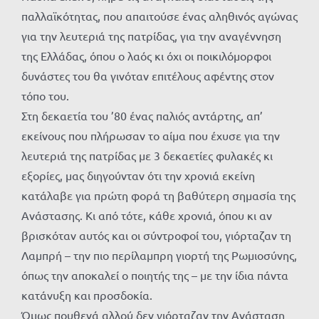
παλλαϊκότητας, που απαιτούσε ένας αληθινός αγώνας
για την λευτεριά της πατρίδας, για την αναγέννηση
της Ελλάδας, όπου ο λαός κι όχι οι ποικιλόμορφοι
δυνάστες του θα γινόταν επιτέλους αφέντης στον
τόπο του.
Στη δεκαετία του ’80 ένας παλιός αντάρτης, απ’
εκείνους που πλήρωσαν το αίμα που έχυσε για την
λευτεριά της πατρίδας με 3 δεκαετίες φυλακές κι
εξορίες, μας διηγούνταν ότι την χρονιά εκείνη
κατάλαβε για πρώτη φορά τη βαθύτερη σημασία της
Ανάστασης. Κι από τότε, κάθε χρονιά, όπου κι αν
βρισκόταν αυτός και οι σύντροφοί του, γιόρταζαν τη
Λαμπρή – την πιο περίλαμπρη γιορτή της Ρωμιοσύνης,
όπως την αποκαλεί ο ποιητής της – με την ίδια πάντα
κατάνυξη και προσδοκία.
Όμως πουθενά αλλού δεν γιόρταζαν την Ανάσταση