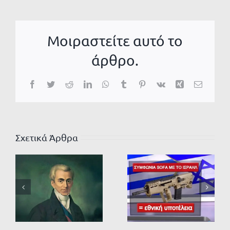
Μοιραστείτε αυτό το
άρθρο.
Facebook
Twitter
Reddit
LinkedIn
WhatsApp
Tumblr
Pinterest
Vk
Xing
Email
Σχετικά Άρθρα