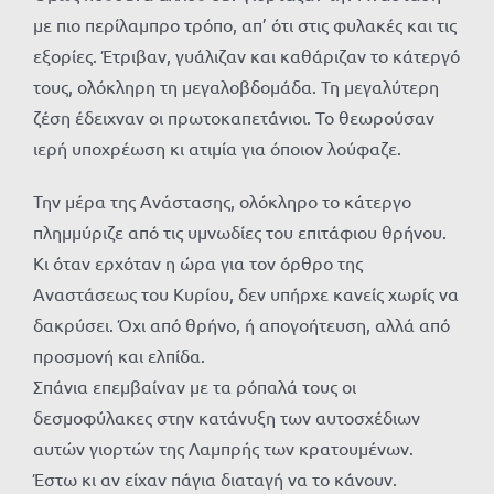
με πιο περίλαμπρο τρόπο, απ’ ότι στις φυλακές και τις
εξορίες. Έτριβαν, γυάλιζαν και καθάριζαν το κάτεργό
τους, ολόκληρη τη μεγαλοβδομάδα. Τη μεγαλύτερη
ζέση έδειχναν οι πρωτοκαπετάνιοι. Το θεωρούσαν
ιερή υποχρέωση κι ατιμία για όποιον λούφαζε.
Την μέρα της Ανάστασης, ολόκληρο το κάτεργο
πλημμύριζε από τις υμνωδίες του επιτάφιου θρήνου.
Κι όταν ερχόταν η ώρα για τον όρθρο της
Αναστάσεως του Κυρίου, δεν υπήρχε κανείς χωρίς να
δακρύσει. Όχι από θρήνο, ή απογοήτευση, αλλά από
προσμονή και ελπίδα.
Σπάνια επεμβαίναν με τα ρόπαλά τους οι
δεσμοφύλακες στην κατάνυξη των αυτοσχέδιων
αυτών γιορτών της Λαμπρής των κρατουμένων.
Έστω κι αν είχαν πάγια διαταγή να το κάνουν.