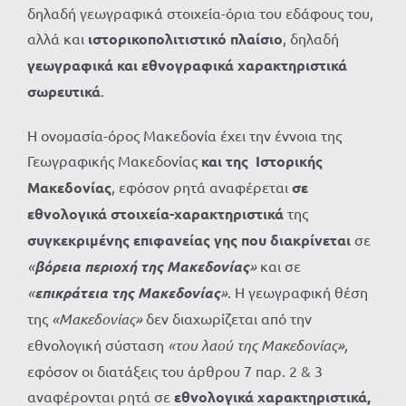
δηλαδή γεωγραφικά στοιχεία-όρια του εδάφους του,
αλλά και
ιστορικοπολιτιστικό πλαίσιο
, δηλαδή
γεωγραφικά και εθνογραφικά χαρακτηριστικά
σωρευτικά
.
Η ονομασία-όρος Μακεδονία έχει την έννοια της
Γεωγραφικής Μακεδονίας
και της Ιστορικής
Μακεδονίας
, εφόσον ρητά αναφέρεται
σε
εθνολογικά στοιχεία-χαρακτηριστικά
της
συγκεκριμένης επιφανείας γης που διακρίνεται
σε
«
βόρεια περιοχή της Μακεδονίας
»
και σε
«
επικράτεια της Μακεδονίας
»
. Η γεωγραφική θέση
της
«Μακεδονίας»
δεν διαχωρίζεται από την
εθνολογική σύσταση
«του λαού της Μακεδονίας»,
εφόσον οι διατάξεις του άρθρου 7 παρ. 2 & 3
αναφέρονται ρητά σε
εθνολογικά
χαρακτηριστικά,