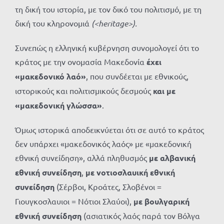
τη δική του ιστορία, με τον δικό του πολιτισμό, με τη
δική του κληρονομιά
(<
heritage
>).
Συνεπώς η ελληνική κυβέρνηση συνομολογεί ότι το
κράτος με την ονομασία Μακεδονία
έχει
«μακεδονικό λαό»
, που συνδέεται με εθνικούς,
ιστορικούς και πολιτισμικούς δεσμούς
και με
«μακεδονική γλώσσα»
.
Όμως ιστορικά αποδεικνύεται ότι σε αυτό το κράτος
δεν υπάρχει «μακεδονικός λαός» με «μακεδονική
εθνική συνείδηση», αλλά πληθυσμός
με
αλβανική
εθνική συνείδηση
,
με νοτιοσλαυική εθνική
συνείδηση
(Σέρβοι, Κροάτες, Σλοβένοι =
Γιουγκοσλαυιοι = Νότιοι Σλαύοι),
με
βουλγαρική
εθνική συνείδηση
(ασιατικός λαός παρά τον Βόλγα