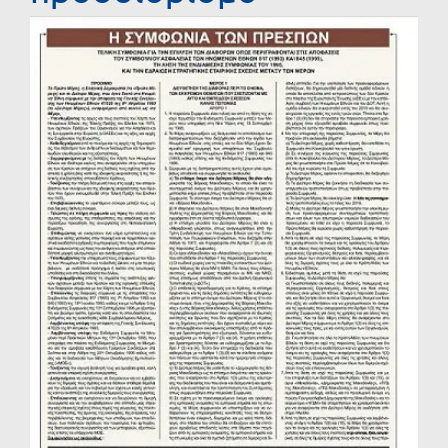
Προβολή
μεγαλύτερης
εικόνας