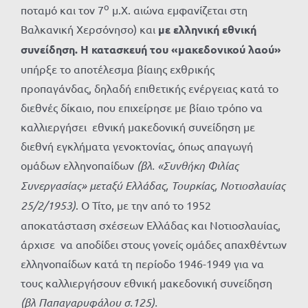
ο
ποταμό και τον 7
μ.Χ. αιώνα εμφανίζεται στη
Βαλκανική Χερσόνησο) και
με ελληνική εθνική
συνείδηση.
Η κατασκευή του «μακεδονικού λαού»
υπήρξε το αποτέλεσμα βίαιης εχθρικής
προπαγάνδας, δηλαδή επιθετικής ενέργειας κατά το
διεθνές δίκαιο, που επιχείρησε με βίαιο τρόπο να
καλλιεργήσει εθνική μακεδονική συνείδηση με
διεθνή εγκλήματα γενοκτονίας, όπως απαγωγή
ομάδων ελληνοπαίδων
(βλ. «Συνθήκη Φιλίας
Συνεργασίας» μεταξύ Ελλάδας, Τουρκίας, Νοτιοσλαυίας
25/2/1953)
. Ο Τίτο, με την από το 1952
αποκατάσταση σχέσεων Ελλάδας και Νοτιοσλαυίας,
άρχισε να αποδίδει στους γονείς ομάδες απαχθέντων
ελληνοπαίδων κατά τη περίοδο 1946-1949 για να
τους καλλιεργήσουν εθνική μακεδονική συνείδηση
(βλ Παπαγαρυφάλου σ.125).