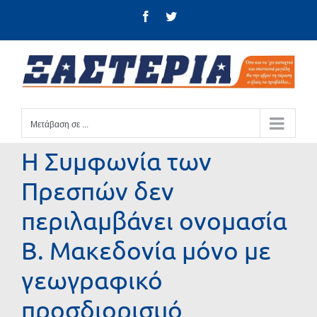
Μετάβαση
Facebook
Twitter
στο
περιεχόμενο
Μετάβαση σε ...
Η Συμφωνία των
Πρεσπών δεν
περιλαμβάνει ονομασία
Β. Μακεδονία μόνο με
γεωγραφικό
προσδιορισμό