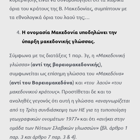
όρια του κράτους της Β. Μακεδονίας, συμπίπτουν με
τα εθνολογικά όρια του λαού της;…
Η ονομασία Μακεδονία υποδηλώνει την
ύπαρξη μακεδονικής γλώσσας.
Σύμφωνα με τις διατάξεις 1 παρ. 3γ, η
«Μακεδονική
γλώσσα»
(
αντί της βορειομακεδονικής
),
συμφωνείται ως επίσημη γλώσσα του
«Μακεδόνα»
(
αντί του Βορειομακεδόνα
) και
«του λαού» «του
μακεδονικού κράτους»
. Προστίθεται δε και το
αναληθές γεγονός ότι αυτή η γλώσσα
«αναγνωρίζεται
από τη Τρίτη συνδιάσκεψη των ΗΕ για τη τυποποίηση
γεωγραφικών ονομάτων 1977»
και ότι
«ανήκει στην
ομάδα των Νότιων Σλαβικών γλωσσών» (βλ. άρθρο 1
παρ. 3 και άρθρο 7 παρ. 3 & 4).