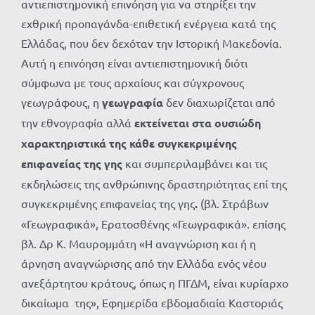
αντιεπιστημονική επινόηση για να στηρίξει την
εχθρική προπαγάνδα-επιθετική ενέργεια κατά της
Ελλάδας, που δεν δεχόταν την Ιστορική Μακεδονία.
Αυτή η επινόηση είναι αντιεπιστημονική διότι
σύμφωνα με τους αρχαίους και σύγχρονους
γεωγράφους, η
γεωγραφία
δεν διαχωρίζεται από
την εθνογραφία αλλά
εκτείνεται στα ουσιώδη
χαρακτηριστικά της κάθε συγκεκριμένης
επιφανείας της γης
και συμπεριλαμβάνει και τις
εκδηλώσεις της ανθρώπινης δραστηριότητας επί της
συγκεκριμένης επιφανείας της γης
.
(βλ. Στράβων
«Γεωγραφικά», Ερατοσθένης «Γεωγραφικά». επίσης
βλ. Δρ Κ. Μαυρομμάτη «Η αναγνώριση και ή η
άρνηση αναγνώρισης από την Ελλάδα ενός νέου
ανεξάρτητου κράτους, όπως η ΠΓΔΜ, είναι κυρίαρχο
δικαίωμα της», Εφημερίδα εβδομαδιαία Καστοριάς