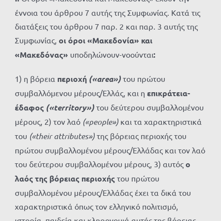
έννοια του άρθρου 7 αυτής της Συμφωνίας. Κατά τις
διατάξεις του άρθρου 7 παρ. 2 και παρ. 3 αυτής της
Συμφωνίας,
οι όροι «Μακεδονία» και
«Μακεδόνας»
υποδηλώνουν-νοούνται
:
1) η βόρεια
περιοχή
(«
area
»)
του πρώτου
συμβαλλόμενου μέρους/Ελλάς, και η
επικράτεια-
έδαφος
(«
territory
»)
του δεύτερου συμβαλλομένου
μέρους, 2) τον λαό
(«
people
»)
και τα χαρακτηριστικά
του
(«
their
attributes
»)
της βόρειας περιοχής του
πρώτου συμβαλλομένου μέρους/Ελλάδας και τον λαό
του δεύτερου συμβαλλομένου μέρους, 3) αυτός
ο
λαός της βόρειας περιοχής
του πρώτου
συμβαλλομένου μέρους/Ελλάδας έχει τα δικά του
χαρακτηριστικά όπως τον ελληνικό πολιτισμό,
ιστορία, παιδεία και κληρονομιά αυτής της βόρειας