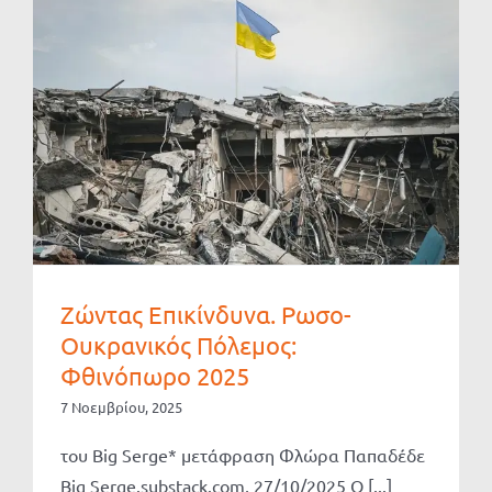
Ζώντας Επικίνδυνα. Ρωσο-
Ουκρανικός Πόλεμος:
Φθινόπωρο 2025
7 Νοεμβρίου, 2025
του Big Serge* μετάφραση Φλώρα Παπαδέδε
Big Serge.substack.com, 27/10/2025 Ο [...]