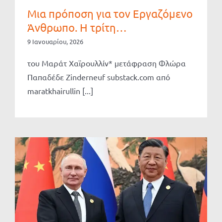
Μια πρόποση για τον Εργαζόμενο
Άνθρωπο. Η τρίτη…
9 Ιανουαρίου, 2026
του Μαράτ Χαϊρουλλίν* μετάφραση Φλώρα
Παπαδέδε Zinderneuf substack.com από
maratkhairullin [...]