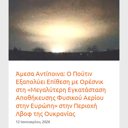
Άμεσα Αντίποινα: Ο Πούτιν
Εξαπολύει Επίθεση με Ορέσνικ
στη «Μεγαλύτερη Εγκατάσταση
Αποθήκευσης Φυσικού Αερίου
στην Ευρώπη» στην Περιοχή
Λβοφ της Ουκρανίας
12 Ιανουαρίου, 2026