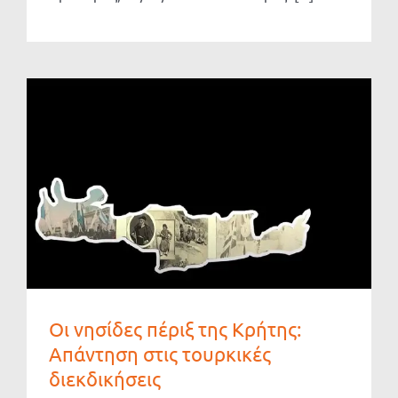
Οι νησίδες πέριξ της Κρήτης:
Απάντηση στις τουρκικές
διεκδικήσεις